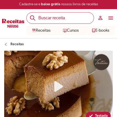
Cadastre-se e
baixe grátis
nossos livros de receitas
Compartilhar
Salvar
Receitas
Cursos
E-books
Receitas
Testada