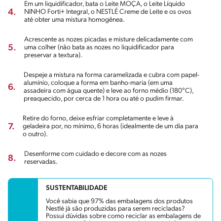
Em um liquidificador, bata o Leite MOÇA, o Leite Líquido
4.
NINHO Forti+ Integral, o NESTLÉ Creme de Leite e os ovos
até obter uma mistura homogênea.
Acrescente as nozes picadas e misture delicadamente com
5.
uma colher (não bata as nozes no liquidificador para
preservar a textura).
Despeje a mistura na forma caramelizada e cubra com papel-
alumínio, coloque a forma em banho-maria (em uma
6.
assadeira com água quente) e leve ao forno médio (180°C),
preaquecido, por cerca de 1 hora ou até o pudim firmar.
Retire do forno, deixe esfriar completamente e leve à
7.
geladeira por, no mínimo, 6 horas (idealmente de um dia para
o outro).
Desenforme com cuidado e decore com as nozes
8.
reservadas.
SUSTENTABILIDADE
Você sabia que 97% das embalagens dos produtos
Nestlé já são produzidas para serem recicladas?
Possui dúvidas sobre como reciclar as embalagens de