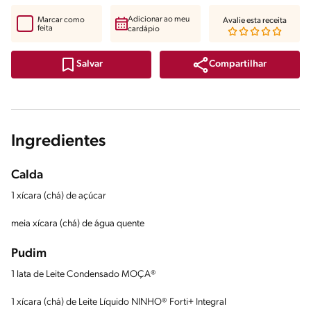
Adicionar ao meu
Marcar como
Avalie esta receita
feita
cardápio
Compartilhar
Salvar
Ingredientes
Calda
1 xícara (chá) de açúcar
meia xícara (chá) de água quente
Pudim
1 lata de Leite Condensado MOÇA®
1 xícara (chá) de Leite Líquido NINHO® Forti+ Integral