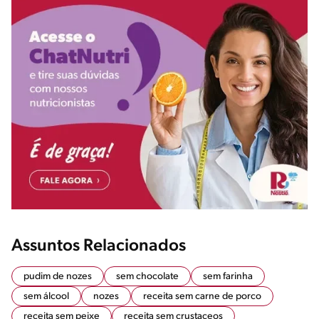
Assuntos Relacionados
pudim de nozes
sem chocolate
sem farinha
sem álcool
nozes
receita sem carne de porco
receita sem peixe
receita sem crustaceos