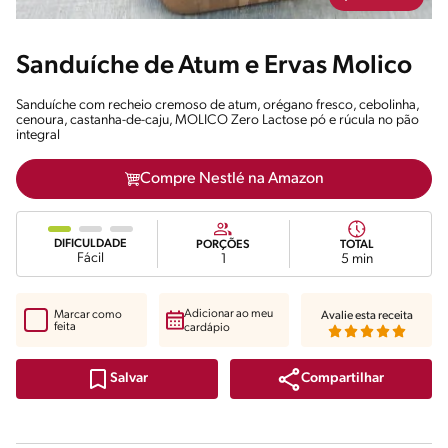
Sanduíche de Atum e Ervas Molico
Sanduíche com recheio cremoso de atum, orégano fresco, cebolinha,
cenoura, castanha-de-caju, MOLICO Zero Lactose pó e rúcula no pão
integral
Compre Nestlé na Amazon
DIFICULDADE
PORÇÕES
TOTAL
Fácil
1
5 min
Adicionar ao meu
Marcar como
Avalie esta receita
feita
cardápio
Compartilhar
Salvar