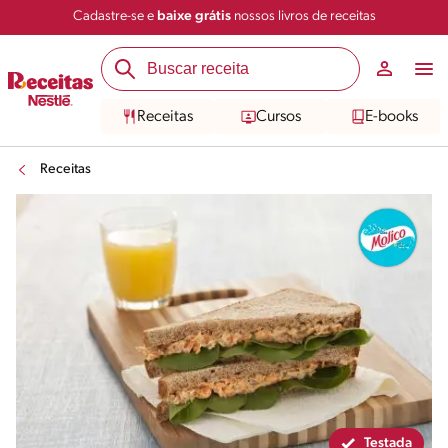
Cadastre-se e
baixe grátis
nossos livros de receitas
Compartilhar
Salvar
Receitas
Cursos
E-books
Receitas
Testada