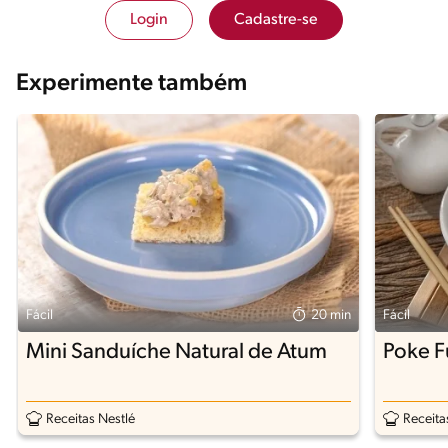
Login
Cadastre-se
Experimente também
Fácil
20 min
Fácil
Mini Sanduíche Natural de Atum
Poke F
Receitas Nestlé
Receita