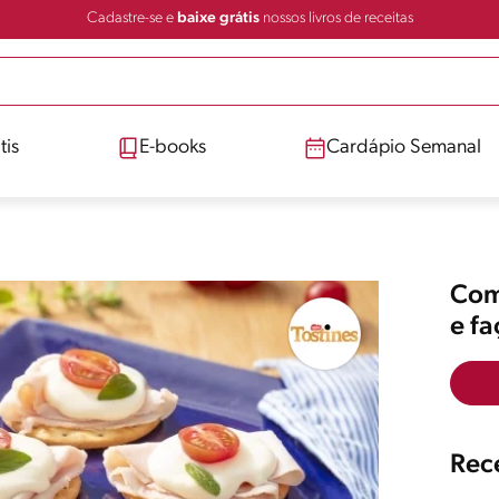
Cadastre-se e
baixe grátis
nossos livros de receitas
tis
E-books
Cardápio Semanal
Comp
e f
Rece