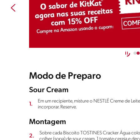
Modo de Preparo
Sour Cream
Em um recipiente, misture o NESTLÉ Creme de Leite, 
1.
incorporar. Reserve.
Montagem
Sobre cada Biscoito TOSTINES Cracker Água coloqu
2.
colher (sopa) de sour cream, 1 tomate-cereja e deco