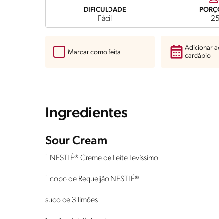
DIFICULDADE
PORÇ
Fácil
2
Adicionar 
Marcar como feita
cardápio
Ingredientes
Sour Cream
1 NESTLÉ® Creme de Leite Levíssimo
1 copo de Requeijão NESTLÉ®
suco de 3 limões