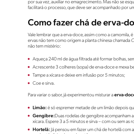
por sua vez, auxiliar no emagrecimento. Mas não se esqu
facilitará o processo, que deve ser acompanhado por um
Como fazer chá de erva-d
Vale lembrar que a erva-doce, assim como a camomila, é
ervas não tem como origem a planta chinesa chamada
C
não tem mistério:
Aqueça 240 ml de água filtrada até formar bolhas, sem
Acrescente 3 colheres (sopa) de erva-doce e mexa b
Tampe a xícara e deixe em infusão por 5 minutos;
Coe e sirva.
Para variar o sabor, já experimentou misturar a
erva-doc
Limão:
é só espremer metade de um limão depois que 
Gengibre:
Duas rodelas de gengibre acompanham a 
xícara. Espere 3 a 5 minutos e sirva – com ou sem as r
Hortelã:
Já pensou em fazer um chá de hortelã com 