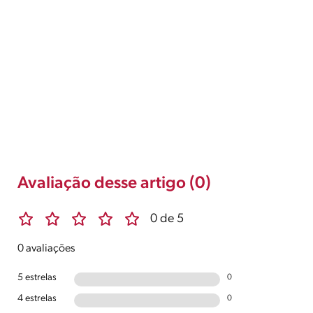
Avaliação desse artigo (0)
0 de 5
0 avaliações
5 estrelas
0
4 estrelas
0