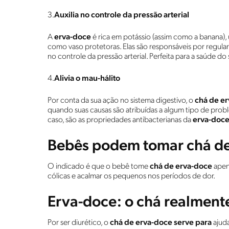
3.
Auxilia no
controle da pressão arterial
A
erva-doce
é rica em potássio (assim como a banana)
como vaso protetoras. Elas são responsáveis por regular 
no controle da pressão arterial. Perfeita para a saúde d
4.
Alivia o mau-hálito
Por conta da sua ação no sistema digestivo, o
chá de e
quando suas causas são atribuídas a algum tipo de probl
caso, são as propriedades antibacterianas da
erva-doce
Bebês podem tomar chá de
O indicado é que o bebê tome
chá de erva-doce
apena
cólicas e acalmar os pequenos nos períodos de dor.
Erva-doce: o chá realmen
Por ser diurético, o
chá de erva-doce serve para
ajuda