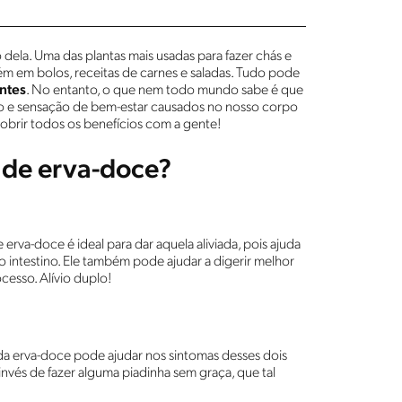
dela. Uma das plantas mais usadas para fazer chás e
 em bolos, receitas de carnes e saladas. Tudo pode
entes
. No entanto, o que nem todo mundo sabe é que
to e sensação de bem-estar causados no nosso corpo
brir todos os benefícios com a gente!
 de erva-doce?
rva-doce é ideal para dar aquela aliviada, pois ajuda
 intestino. Ele também pode ajudar a digerir melhor
cesso. Alívio duplo!
a erva-doce pode ajudar nos sintomas desses dois
invés de fazer alguma piadinha sem graça, que tal