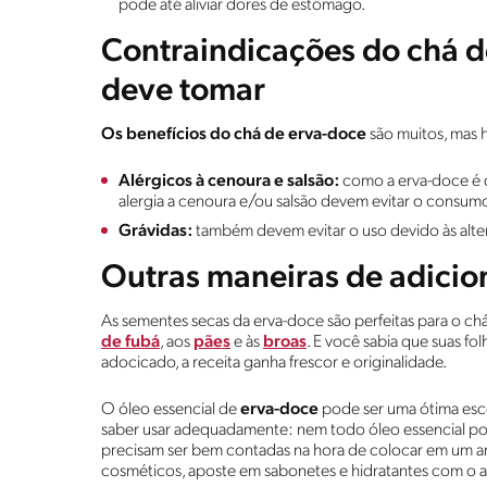
pode até aliviar dores de estômago.
Contraindicações do chá 
deve tomar
Os benefícios do chá de erva-doce
são muitos, mas
Alérgicos à cenoura e salsão:
como a erva-doce é d
alergia a cenoura e/ou salsão devem evitar o consum
Grávidas:
também devem evitar o uso devido às alte
Outras maneiras de adicion
As sementes secas da erva-doce são perfeitas para o c
de fubá
, aos
pães
e às
broas
. E você sabia que suas fo
adocicado, a receita ganha frescor e originalidade.
O óleo essencial de
erva-doce
pode ser uma ótima esco
saber usar adequadamente: nem todo óleo essencial pod
precisam ser bem contadas na hora de colocar em um a
cosméticos, aposte em sabonetes e hidratantes com o 