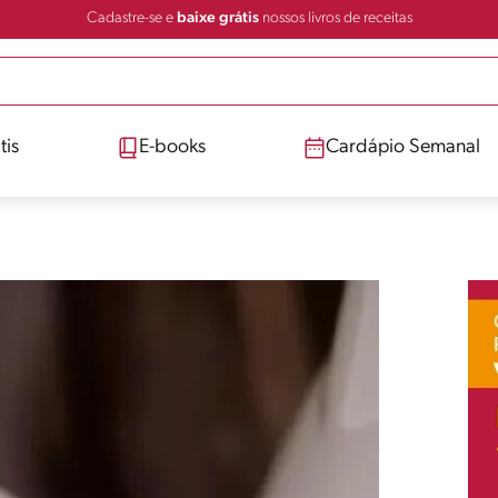
Cadastre-se e
baixe grátis
nossos livros de receitas
tis
E-books
Cardápio Semanal