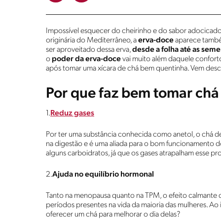
Impossível esquecer do cheirinho e do sabor adocicado 
originária do Mediterrâneo, a
erva-doce
aparece também
ser aproveitado dessa erva,
desde a folha até as sem
o
poder da erva-doce
vai muito além daquele confor
após tomar uma xícara de chá bem quentinha. Vem desco
Por que faz bem tomar chá
1.
Reduz gases
Por ter uma substância conhecida como anetol, o chá de e
na digestão e é uma aliada para o bom funcionamento do
alguns carboidratos, já que os gases atrapalham esse pro
2.
Ajuda no equilíbrio hormonal
Tanto na menopausa quanto na TPM, o efeito calmante d
períodos presentes na vida da maioria das mulheres. Ao 
oferecer um chá para melhorar o dia delas?