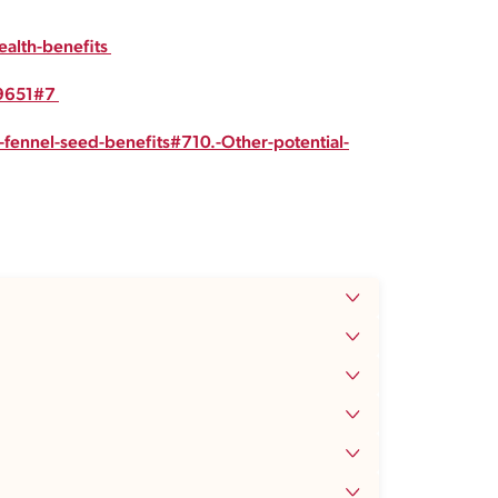
ealth-benefits
19651#7
-fennel-seed-benefits#710.-Other-potential-