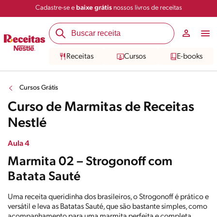
Cadastre-se e
baixe grátis
nossos livros de receitas
Receitas
Cursos
E-books
Cursos Grátis
Curso de Marmitas de Receitas
Nestlé
Aula 4
Marmita 02 – Strogonoff com
Batata Sauté
Uma receita queridinha dos brasileiros, o Strogonoff é prático e
versátil e leva as Batatas Sauté, que são bastante simples, como
acompanhamento para uma marmita perfeita e completa.