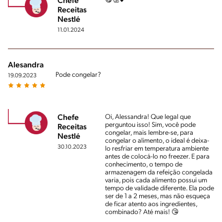
😋👏💕
Chefe
Receitas
Nestlé
11.01.2024
Alesandra
Pode congelar?
19.09.2023
Oi, Alessandra! Que legal que
Chefe
perguntou isso! Sim, você pode
Receitas
congelar, mais lembre-se, para
Nestlé
congelar o alimento, o ideal é deixa-
30.10.2023
lo resfriar em temperatura ambiente
antes de colocá-lo no freezer. E para
conhecimento, o tempo de
armazenagem da refeição congelada
varia, pois cada alimento possui um
tempo de validade diferente. Ela pode
ser de 1 a 2 meses, mas não esqueça
de ficar atento aos ingredientes,
combinado? Até mais! 😘