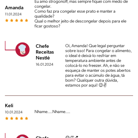
Eu amo strogonoff, mas sempre fiquei com medo de
congelar.
Amanda
Como faz pra congelar esse prato e manter a
11.01.2024
qualidade?
Qual o melhor jeito de descongelar depois para ele
ficar gostoso?
Oi, Amanda! Que legal perguntar
Chefe
sobre isso! Para congelar o alimento,
Receitas
o ideal é deixá-lo resfriar em
Nestlé
temperatura ambiente antes de
16.01.2024
colocá-lo no freezer. Ah, e não se
esqueça de manter os potes abertos
para evitar o acúmulo de água, tá
bom? Qualquer outra dúvida,
estamos por aqui! 😉✌
Keli
Nhame....Nhame....
10.01.2024