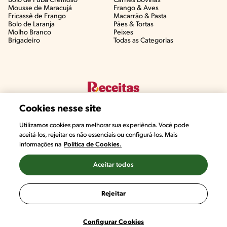
Bolo de Fubá Cremoso
Carnes Bovinas​
Mousse de Maracujá
Frango & Aves​
Fricassê de Frango
Macarrão & Pasta​
Bolo de Laranja
Pães & Tortas​
Molho Branco
Peixes
Brigadeiro
Todas as Categorias
Cookies nesse site
Utilizamos cookies para melhorar sua experiência. Você pode
aceitá-los, rejeitar os não essenciais ou configurá-los. Mais
informações na
Política de Cookies.
©2022, Nestlé. Marcas registradas por Societé des Produits Nestlé,
S.A. Vevey (Suiza)
Aceitar todos
Termos e Condições
Política de Privacidade
Configurações de Cookies
Rejeitar
Configurar Cookies