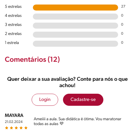
5 estrelas
27
4 estrelas
0
3 estrelas
0
2 estrelas
0
1 estrela
0
Comentários (12)
Quer deixar a sua avaliação? Conte para nós o que
achou!
Login
Cadastre-se
MAYARA
Ameiiii a aula. Sua didática é ótima. Vou maratonar
21.02.2024
todas as aulas 💜