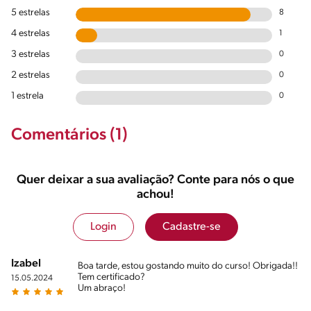
5 estrelas
8
4 estrelas
1
3 estrelas
0
2 estrelas
0
1 estrela
0
Comentários (1)
Quer deixar a sua avaliação? Conte para nós o que
achou!
Login
Cadastre-se
Izabel
Boa tarde, estou gostando muito do curso! Obrigada!!
Tem certificado?
15.05.2024
Um abraço!