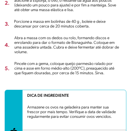
adicione a Esponja, o ovo, o restante da água aos poucos
2.
(deixando um pouco para ajuste) e por fim a manteiga. Sove
até obter uma massa elástica e lisa.
Porcione a massa em bolinhas de 40 g , boleie e deixe
3.
descansar por cerca de 20 minutos coberta.
Abra a massa com os dedos ou rolo, formando discos e
enrolando para dar o formato de Bisnaguinha. Coloque em
4.
uma assadeira untada. Cubra e deixe fermentar até dobrar de
volume.
Pincele com a gema, coloque queijo parmesão ralado por
5.
cima e asse em forno médio-alto (200ºC), preaquecido até
que fiquem douradas, por cerca de 15 minutos. Sirva.
DICA DE INGREDIENTE
Armazene os ovos na geladeira para manter sua
frescor por mais tempo. Verifique a data de validade
regularmente para evitar consumir ovos vencidos.