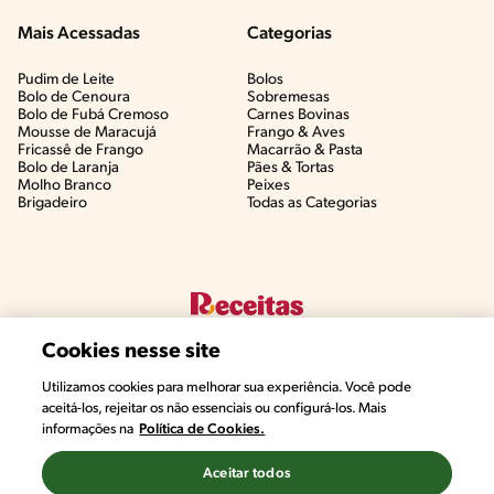
Mais Acessadas
Categorias
Pudim de Leite
Bolos
Bolo de Cenoura
Sobremesas
Bolo de Fubá Cremoso
Carnes Bovinas​
Mousse de Maracujá
Frango & Aves​
Fricassê de Frango
Macarrão & Pasta​
Bolo de Laranja
Pães & Tortas​
Molho Branco
Peixes
Brigadeiro
Todas as Categorias
Cookies nesse site
Utilizamos cookies para melhorar sua experiência. Você pode
aceitá-los, rejeitar os não essenciais ou configurá-los. Mais
informações na
Política de Cookies.
©2022, Nestlé. Marcas registradas por Societé des Produits Nestlé,
S.A. Vevey (Suiza)
Aceitar todos