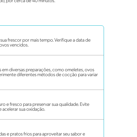
do, por cerca de 40 minutos.
ua frescor por mais tempo. Verifique a data de
 ovos vencidos.
os em diversas preparações, como omeletes, ovos
erimente diferentes métodos de cocção para variar
ro e fresco para preservar sua qualidade. Evite
de acelerar sua oxidação.
das e pratos frios para aproveitar seu sabor e