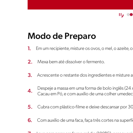
Modo de Preparo
1.
Em um recipiente, misture os ovos, o mel, o azeite, 
2.
Mexa bem até dissolver o fermento.
3.
Acrescente o restante dos ingredientes e misture
Despeje a massa em uma forma de bolo inglês (24 x
4.
Cacau em Pó, e com auxílio de uma colher umedecid
5.
Cubra com plástico-filme e deixe descansar por 30
6.
Com auxílio de uma faca, faça três cortes na superfíc