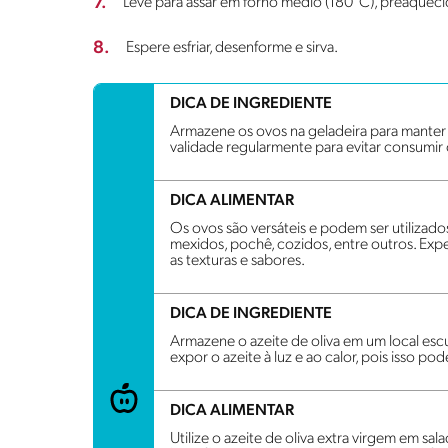
7.
Leve para assar em forno médio (180°C), preaqueci
8.
Espere esfriar, desenforme e sirva.
DICA DE INGREDIENTE
Armazene os ovos na geladeira para manter s
validade regularmente para evitar consumir
DICA ALIMENTAR
Os ovos são versáteis e podem ser utilizad
mexidos, pochê, cozidos, entre outros. Exp
as texturas e sabores.
DICA DE INGREDIENTE
Armazene o azeite de oliva em um local escu
expor o azeite à luz e ao calor, pois isso po
DICA ALIMENTAR
Utilize o azeite de oliva extra virgem em sala