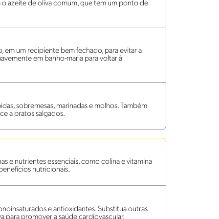
ira o azeite de oliva comum, que tem um ponto de
, em um recipiente bem fechado, para evitar a
o suavemente em banho-maria para voltar à
bidas, sobremesas, marinadas e molhos. Também
ce a pratos salgados.
s e nutrientes essenciais, como colina e vitamina
benefícios nutricionais.
onoinsaturados e antioxidantes. Substitua outras
va para promover a saúde cardiovascular.