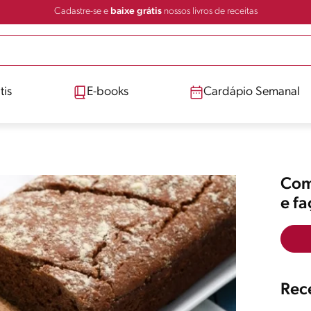
Cadastre-se e
baixe grátis
nossos livros de receitas
tis
E-books
Cardápio Semanal
Comp
e f
Rece