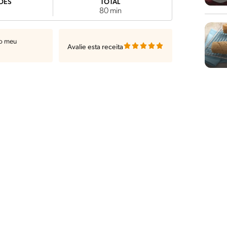
ÕES
TOTAL
80 min
ao meu
Avalie esta receita