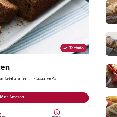
Testada
ten
com farinha de arroz e Cacau em Pó
lé na Amazon