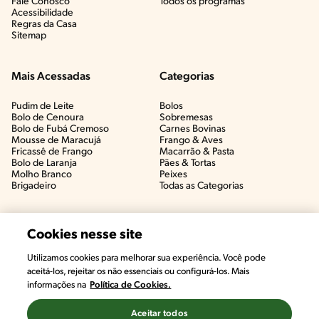
Fale Conosco
Todos os programas
Acessibilidade
Regras da Casa
Sitemap
Mais Acessadas
Categorias
Pudim de Leite
Bolos
Bolo de Cenoura
Sobremesas
Bolo de Fubá Cremoso
Carnes Bovinas​
Mousse de Maracujá
Frango & Aves​
Fricassê de Frango
Macarrão & Pasta​
Bolo de Laranja
Pães & Tortas​
Molho Branco
Peixes
Brigadeiro
Todas as Categorias
Cookies nesse site
Utilizamos cookies para melhorar sua experiência. Você pode
aceitá-los, rejeitar os não essenciais ou configurá-los. Mais
informações na
Política de Cookies.
Aceitar todos