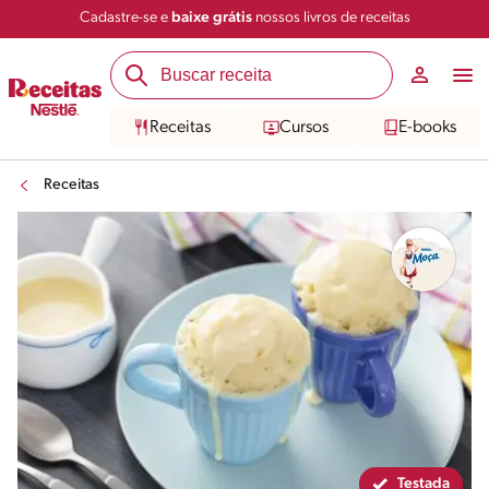
Cadastre-se e
baixe grátis
nossos livros de receitas
Compartilhar
Salvar
Receitas
Cursos
E-books
Receitas
Testada