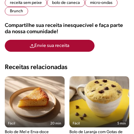
receita sem peixe
bolo de caneca
micro-ondas
Brunch
Compartilhe sua receita inesquecível e faça parte
da nossa comunidade!
Envie sua receita
Receitas relacionadas
Fácil
20 min
Fácil
5 min
Bolo de Mel e Erva-doce
Bolo de Laranja com Gotas de