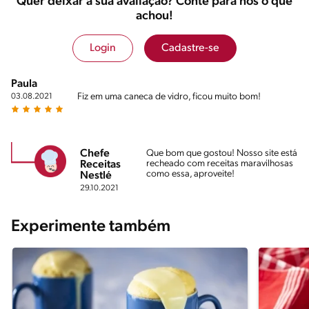
Quer deixar a sua avaliação? Conte para nós o que
achou!
Login
Cadastre-se
Paula
Fiz em uma caneca de vidro, ficou muito bom!
03.08.2021
Chefe
Que bom que gostou! Nosso site está
recheado com receitas maravilhosas
Receitas
como essa, aproveite!
Nestlé
29.10.2021
Experimente também