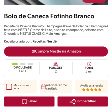
Bolo de Caneca Fofinho Branco
Receita de Pavê de Biscoito Champagne (Pavê de Bolacha Champagne)
feita com NESTLÉ Creme de Leite, biscoito champanhe, coberto com
Chocolate NESTLÉ CLASSIC Meio Amargo.
Receita criada por:
Receitas Nestlé
Compre Nestlé na Amazon
DIFICULDADE
PORÇÕES
TOTAL
Fácil
2
5 min
Adicionar ao meu
Marcar como
Avalie esta receita
feita
cardápio
Compartilhar
Salvar