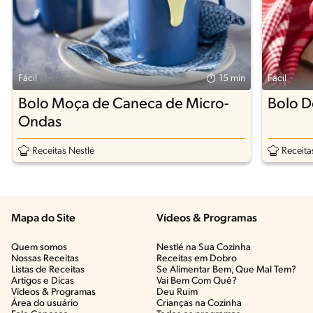
Fácil
15 min
Fácil
Bolo Moça de Caneca de Micro-
Bolo D
Ondas
Receitas Nestlé
Receita
Mapa do Site
Vídeos & Programas​
Quem somos
Nestlé na Sua Cozinha
Nossas Receitas
Receitas em Dobro
Listas de Receitas​
Se Alimentar Bem, Que Mal Tem?​
Artigos e Dicas​
Vai Bem Com Quê?​
Vídeos & Programas​
Deu Ruim​
Área do usuário
Crianças na Cozinha​