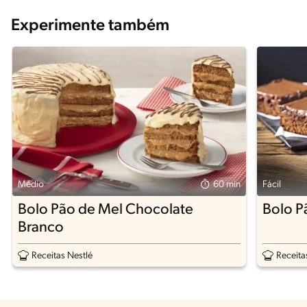
Experimente também
Médio
60 min
Fácil
Bolo Pão de Mel Chocolate
Bolo P
Branco
Receitas Nestlé
Receita