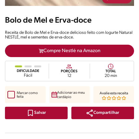
Bolo de Mel e Erva-doce
Receita de Bolo de Mel e Erva-doce delicioso feito com Iogurte Natural
NESTLÉ, mel e sementes de erva-doce.
Compre Nestlé na Amazon
DIFICULDADE
PORÇÕES
TOTAL
Fácil
12
20 min
Adicionar ao meu
Marcar como
Avalie esta receita
feita
cardápio
Compartilhar
Salvar