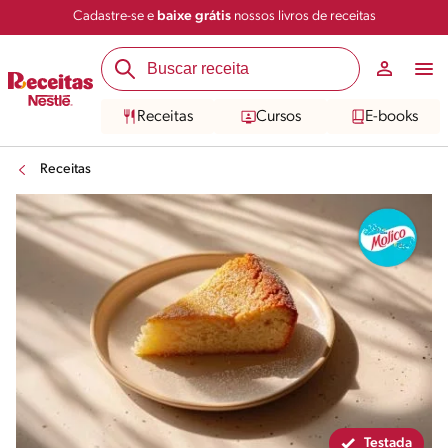
Cadastre-se e
baixe grátis
nossos livros de receitas
Compartilhar
Salvar
Receitas
Cursos
E-books
Receitas
Testada