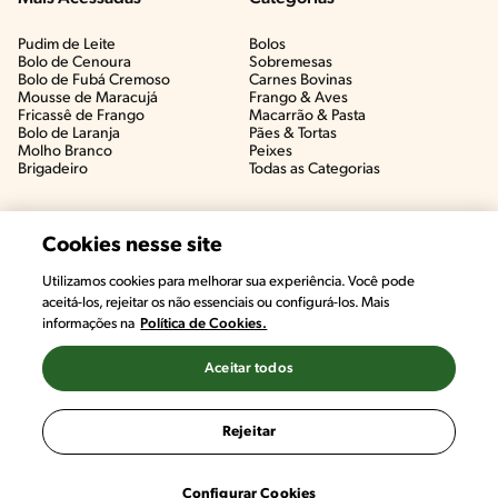
Pudim de Leite
Bolos
Bolo de Cenoura
Sobremesas
Bolo de Fubá Cremoso
Carnes Bovinas​
Mousse de Maracujá
Frango & Aves​
Fricassê de Frango
Macarrão & Pasta​
Bolo de Laranja
Pães & Tortas​
Molho Branco
Peixes
Brigadeiro
Todas as Categorias
Cookies nesse site
Utilizamos cookies para melhorar sua experiência. Você pode
aceitá-los, rejeitar os não essenciais ou configurá-los. Mais
informações na
Política de Cookies.
Aceitar todos
©2022, Nestlé. Marcas registradas por Societé des Produits Nestlé,
S.A. Vevey (Suiza)
Rejeitar
Termos e Condições
Política de Privacidade
Configurações de Cookies
Configurar Cookies