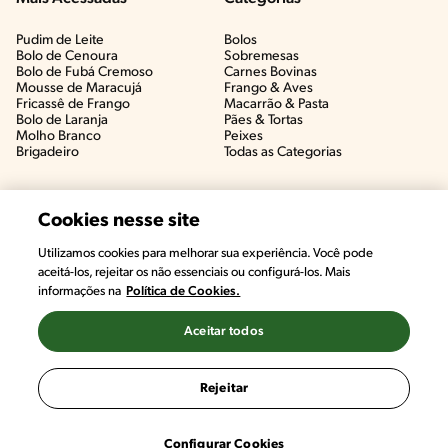
Pudim de Leite
Bolos
Bolo de Cenoura
Sobremesas
Bolo de Fubá Cremoso
Carnes Bovinas​
Mousse de Maracujá
Frango & Aves​
Fricassê de Frango
Macarrão & Pasta​
Bolo de Laranja
Pães & Tortas​
Molho Branco
Peixes
Brigadeiro
Todas as Categorias
Cookies nesse site
Utilizamos cookies para melhorar sua experiência. Você pode
aceitá-los, rejeitar os não essenciais ou configurá-los. Mais
informações na
Política de Cookies.
Aceitar todos
©2022, Nestlé. Marcas registradas por Societé des Produits Nestlé,
S.A. Vevey (Suiza)
Rejeitar
Termos e Condições
Política de Privacidade
Configurações de Cookies
Configurar Cookies