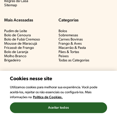
Regras da Casa
Sitemap
Mais Acessadas
Categorias
Pudim de Leite
Bolos
Bolo de Cenoura
Sobremesas
Bolo de Fubá Cremoso
Carnes Bovinas​
Mousse de Maracujá
Frango & Aves​
Fricassê de Frango
Macarrão & Pasta​
Bolo de Laranja
Pães & Tortas​
Molho Branco
Peixes
Brigadeiro
Todas as Categorias
Cookies nesse site
Utilizamos cookies para melhorar sua experiência. Você pode
aceitá-los, rejeitar os não essenciais ou configurá-los. Mais
informações na
Política de Cookies.
Aceitar todos
©2022, Nestlé. Marcas registradas por Societé des Produits Nestlé,