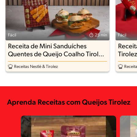
Fácil
25 min
Fácil
Receita de Mini Sanduíches
Receit
Quentes de Queijo Coalho Tirolez,
Tirole
Tomate Assado e Maionese de
Receitas Nestlé & Tirolez
Receita
Ervas
Aprenda Receitas com Queijos Tirolez