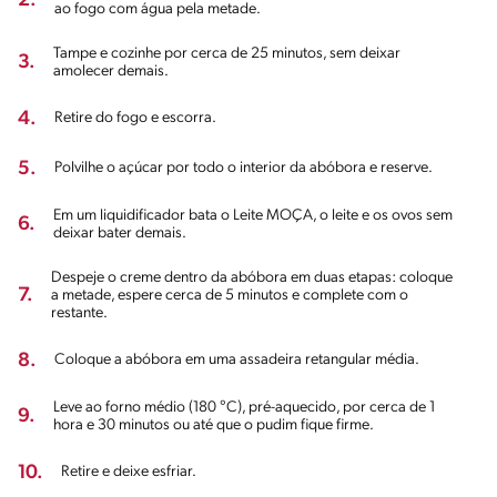
2.
ao fogo com água pela metade.
Tampe e cozinhe por cerca de 25 minutos, sem deixar
3.
amolecer demais.
4.
Retire do fogo e escorra.
5.
Polvilhe o açúcar por todo o interior da abóbora e reserve.
Em um liquidificador bata o Leite MOÇA, o leite e os ovos sem
6.
deixar bater demais.
Despeje o creme dentro da abóbora em duas etapas: coloque
7.
a metade, espere cerca de 5 minutos e complete com o
restante.
8.
Coloque a abóbora em uma assadeira retangular média.
Leve ao forno médio (180 °C), pré-aquecido, por cerca de 1
9.
hora e 30 minutos ou até que o pudim fique firme.
10.
Retire e deixe esfriar.