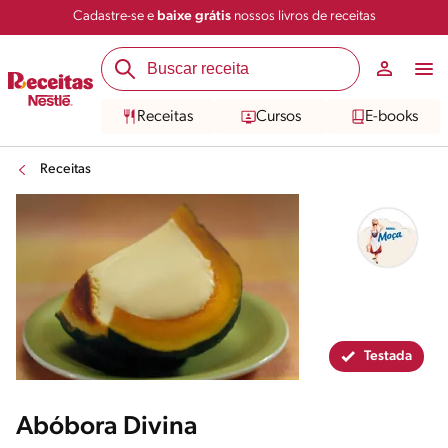
Cadastre-se e
baixe grátis
nossos livros de receitas
Compartilhar
Salvar
Receitas
Cursos
E-books
Receitas
Testada
Abóbora Divina