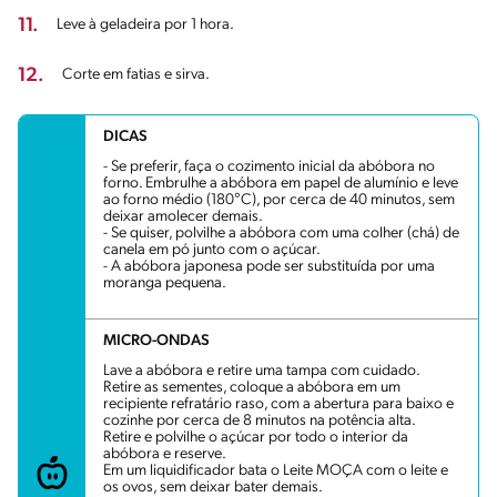
11.
Leve à geladeira por 1 hora.
12.
Corte em fatias e sirva.
DICAS
- Se preferir, faça o cozimento inicial da abóbora no
forno. Embrulhe a abóbora em papel de alumínio e leve
ao forno médio (180°C), por cerca de 40 minutos, sem
deixar amolecer demais.
- Se quiser, polvilhe a abóbora com uma colher (chá) de
canela em pó junto com o açúcar.
- A abóbora japonesa pode ser substituída por uma
moranga pequena.
MICRO-ONDAS
Lave a abóbora e retire uma tampa com cuidado.
Retire as sementes, coloque a abóbora em um
recipiente refratário raso, com a abertura para baixo e
cozinhe por cerca de 8 minutos na potência alta.
Retire e polvilhe o açúcar por todo o interior da
abóbora e reserve.
Em um liquidificador bata o Leite MOÇA com o leite e
os ovos, sem deixar bater demais.