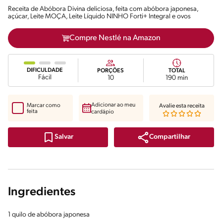
Receita de Abóbora Divina deliciosa, feita com abóbora japonesa,
açúcar, Leite MOÇA, Leite Líquido NINHO Forti+ Integral e ovos
Compre Nestlé na Amazon
DIFICULDADE
PORÇÕES
TOTAL
Fácil
10
190 min
Adicionar ao meu
Marcar como
Avalie esta receita
feita
cardápio
Compartilhar
Salvar
Ingredientes
1 quilo de abóbora japonesa