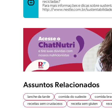
recicladas?
Para mais informações e dicas sobre sustenta
http://www.nestle.com.br/sustentabilidad
Assuntos Relacionados
lanche da tarde
comida do sudeste
comida bras
receitas sem crustaceos
receita sem gluten
rec