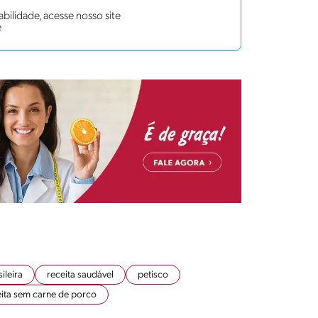
bilidade, acesse nosso site
e
ileira
receita saudável
petisco
eita sem carne de porco