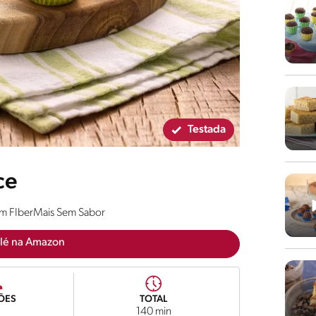
Testada
ce
com FIberMais Sem Sabor
lé na Amazon
ÕES
TOTAL
140 min