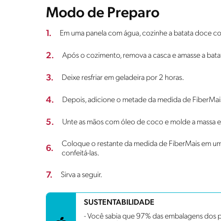
Modo de Preparo
1.
Em uma panela com água, cozinhe a batata doce c
2.
Após o cozimento, remova a casca e amasse a bata
3.
Deixe resfriar em geladeira por 2 horas.
4.
Depois, adicione o metade da medida de FiberMais 
5.
Unte as mãos com óleo de coco e molde a massa e
Coloque o restante da medida de FiberMais em um 
6.
confeitá-las.
7.
Sirva a seguir.
SUSTENTABILIDADE
- Você sabia que 97% das embalagens dos p