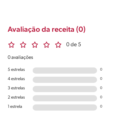
Avaliação da receita (0)
0 de 5
0 avaliações
5 estrelas
0
4 estrelas
0
3 estrelas
0
2 estrelas
0
1 estrela
0