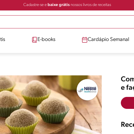
Cadastre-se e
baixe grátis
nossos livros de receitas
tis
E-books
Cardápio Semanal
Comp
e f
Rece