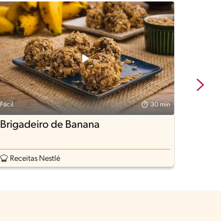
Fácil
30 min
Fácil
Brigadeiro de Banana
Brig
Receitas Nestlé
Rece