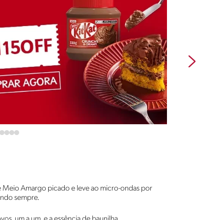
te Meio Amargo picado e leve ao micro-ondas por
ando sempre.
ovos, um a um, e a essência de baunilha,