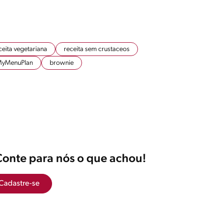
ceita vegetariana
receita sem crustaceos
yMenuPlan
brownie
Conte para nós o que achou!
Cadastre-se