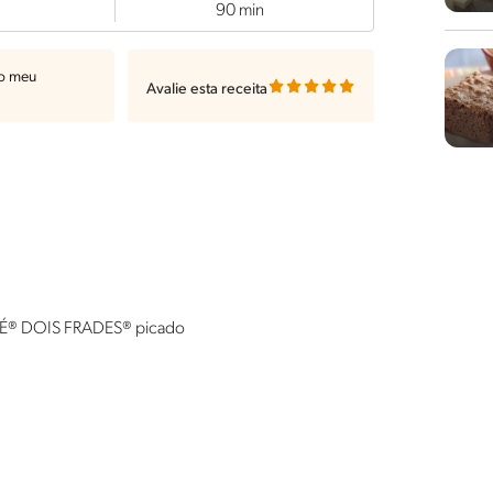
90 min
ao meu
Avalie esta receita
LÉ® DOIS FRADES® picado