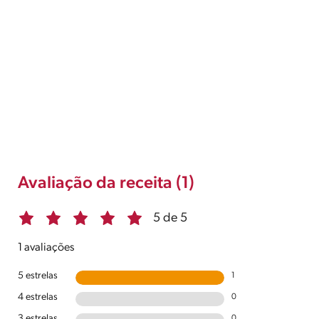
Avaliação da receita (1)
5 de 5
1 avaliações
5 estrelas
1
4 estrelas
0
3 estrelas
0