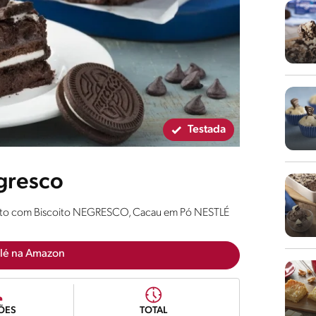
Testada
gresco
eito com Biscoito NEGRESCO, Cacau em Pó NESTLÉ
lé na Amazon
ÕES
TOTAL