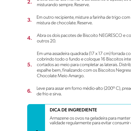
2.
misturando sempre. Reserve.
Em outro recipiente, misture a farinha de trigo co
3.
mistura de chocolate. Reserve.
Abra os dois pacotes de Biscoito NEGRESCO e cor
4.
outros 20.
Em uma assadeira quadrada (17 x 17 cm) forrada c
cobrindo todo o fundo e coloque 16 Biscoitos int
5.
cortados ao meio para completar as laterais. Distri
espalhe bem, finalizando com os Biscoitos Negres
Chocolate Meio Amargo.
Leve para assar em forno médio-alto (200º C), pre
6.
de frio e sirva.
DICA DE INGREDIENTE
Armazene os ovos na geladeira para manter s
validade regularmente para evitar consumir