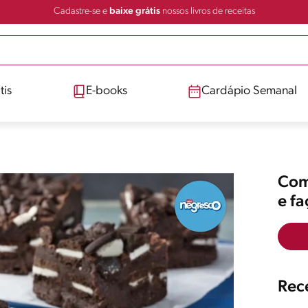
Cadastre-se e
baixe grátis
nossos livros de receitas
tis
E-books
Cardápio Semanal
Comp
e f
Rece