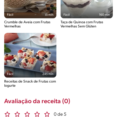
Fácil
15 min
Fácil
160 min
Crumble de Aveia com Frutas
Taça de Quinoa com Frutas
Vermelhas
Vermelhas Sem Glúten
Fácil
245 min
Receitas de Snack de Frutas com
Iogurte
Avaliação da receita (0)
0 de 5