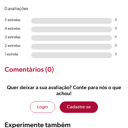
0 avaliações
5 estrelas
0
4 estrelas
0
3 estrelas
0
2 estrelas
0
1 estrela
0
Comentários (0)
Quer deixar a sua avaliação? Conte para nós o que
achou!
Login
Cadastre-se
Experimente também