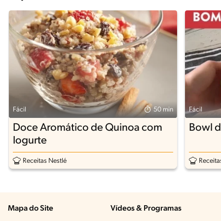
Fácil
50 min
Fácil
Doce Aromático de Quinoa com
Bowl 
Iogurte
Receitas Nestlé
Receita
Mapa do Site
Vídeos & Programas​