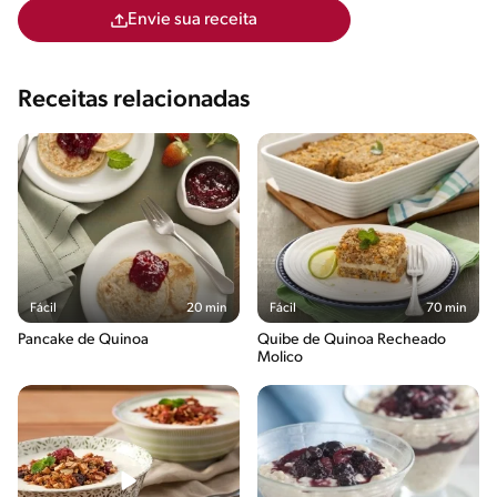
Envie sua receita
Receitas relacionadas
Fácil
20 min
Fácil
70 min
Pancake de Quinoa
Quibe de Quinoa Recheado
Molico