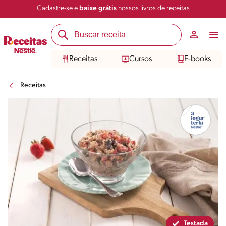
Cadastre-se e
baixe grátis
nossos livros de receitas
Compartilhar
Salvar
Receitas
Cursos
E-books
Receitas
Testada