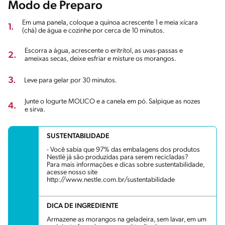
Modo de Preparo
Em uma panela, coloque a quinoa acrescente 1 e meia xícara
1.
(chá) de água e cozinhe por cerca de 10 minutos.
Escorra a água, acrescente o eritritol, as uvas-passas e
2.
ameixas secas, deixe esfriar e misture os morangos.
3.
Leve para gelar por 30 minutos.
Junte o Iogurte MOLICO e a canela em pó. Salpique as nozes
4.
e sirva.
SUSTENTABILIDADE
- Você sabia que 97% das embalagens dos produtos
Nestlé já são produzidas para serem recicladas?
Para mais informações e dicas sobre sustentabilidade,
acesse nosso site
http://www.nestle.com.br/sustentabilidade
DICA DE INGREDIENTE
Armazene as morangos na geladeira, sem lavar, em um