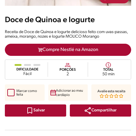
Doce de Quinoa e Iogurte
Receita de Doce de Quinoa e Iogurte delicioso feito com uvas-passas,
ameixa, morango, nozes e Iogurte MOLICO Morango
Compre Nestlé na Amazon
DIFICULDADE
PORÇÕES
TOTAL
Fácil
2
50 min
Adicionar ao meu
Marcar como
Avalie esta receita
feita
cardápio
Compartilhar
Salvar