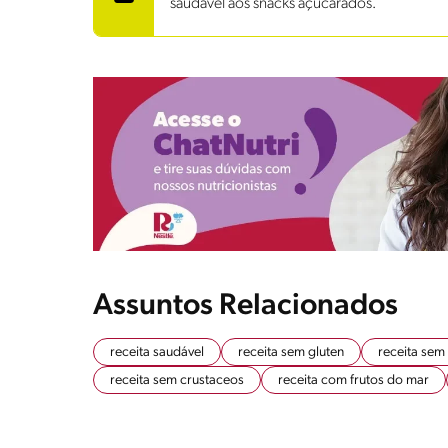
saudável aos snacks açucarados.
Assuntos Relacionados
receita saudável
receita sem gluten
receita sem
receita sem crustaceos
receita com frutos do mar