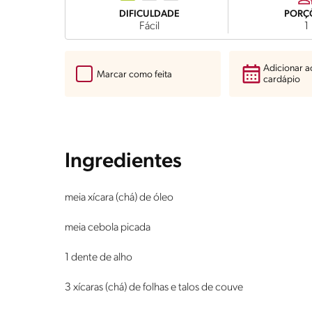
DIFICULDADE
PORÇ
Fácil
1
Adicionar 
Marcar como feita
cardápio
Ingredientes
meia xícara (chá) de óleo
meia cebola picada
1 dente de alho
3 xícaras (chá) de folhas e talos de couve