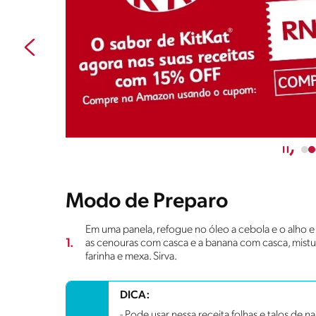
Modo de Preparo
Em uma panela, refogue no óleo a cebola e o alho e d
1.
as cenouras com casca e a banana com casca, mistur
farinha e mexa. Sirva.
DICA:
- Pode usar nessa receita folhas e talos de 