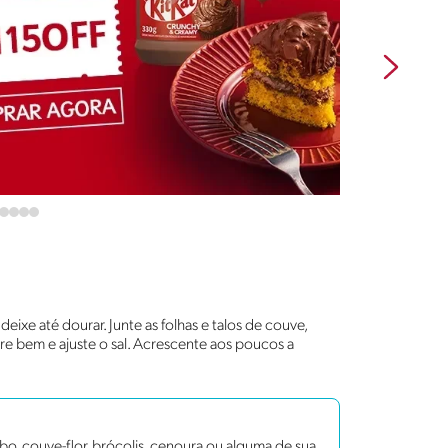
eixe até dourar. Junte as folhas e talos de couve,
e bem e ajuste o sal. Acrescente aos poucos a
nabo, couve-flor, brócolis, cenoura ou alguma de sua