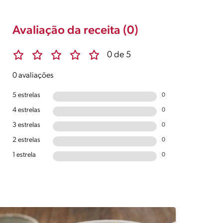
Avaliação da receita (0)
0 de 5
0 avaliações
5 estrelas
0
4 estrelas
0
3 estrelas
0
2 estrelas
0
1 estrela
0