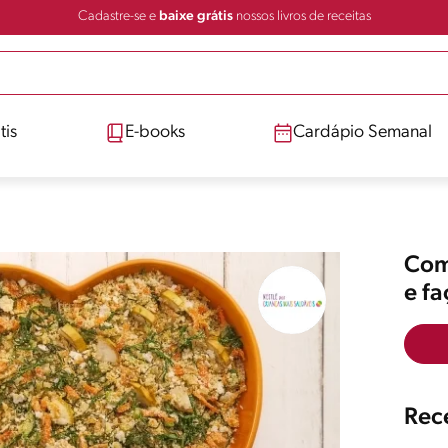
Cadastre-se e
baixe grátis
nossos livros de receitas
tis
E-books
Cardápio Semanal
Comp
e f
Rece