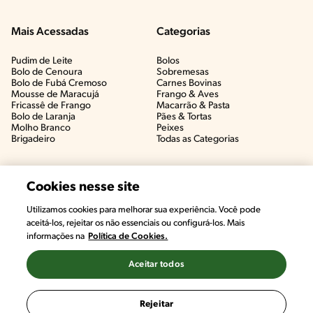
Mais Acessadas
Categorias
Pudim de Leite
Bolos
Bolo de Cenoura
Sobremesas
Bolo de Fubá Cremoso
Carnes Bovinas​
Mousse de Maracujá
Frango & Aves​
Fricassê de Frango
Macarrão & Pasta​
Bolo de Laranja
Pães & Tortas​
Molho Branco
Peixes
Brigadeiro
Todas as Categorias
Cookies nesse site
Utilizamos cookies para melhorar sua experiência. Você pode
aceitá-los, rejeitar os não essenciais ou configurá-los. Mais
informações na
Política de Cookies.
Aceitar todos
©2022, Nestlé. Marcas registradas por Societé des Produits Nestlé,
S.A. Vevey (Suiza)
Rejeitar