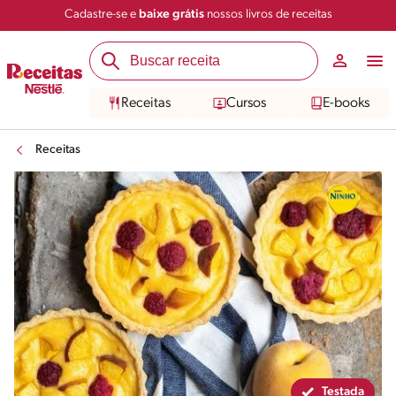
Cadastre-se e
baixe grátis
nossos livros de receitas
Compartilhar
Salvar
Receitas
Cursos
E-books
Receitas
Testada