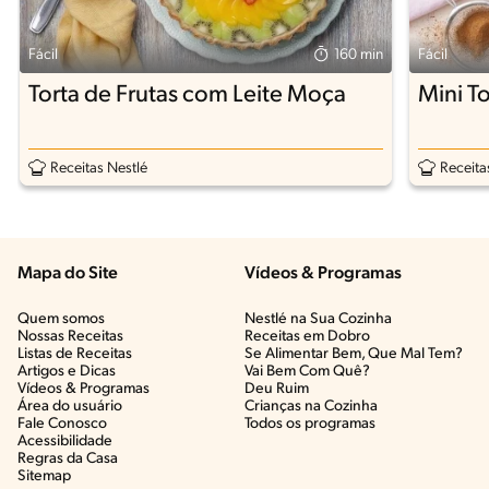
Fácil
160 min
Fácil
Torta de Frutas com Leite Moça
Mini T
Receitas Nestlé
Receita
Mapa do Site
Vídeos & Programas​
Quem somos
Nestlé na Sua Cozinha
Nossas Receitas
Receitas em Dobro
Listas de Receitas​
Se Alimentar Bem, Que Mal Tem?​
Artigos e Dicas​
Vai Bem Com Quê?​
Vídeos & Programas​
Deu Ruim​
Área do usuário
Crianças na Cozinha​
Fale Conosco
Todos os programas
Acessibilidade
Regras da Casa
Sitemap