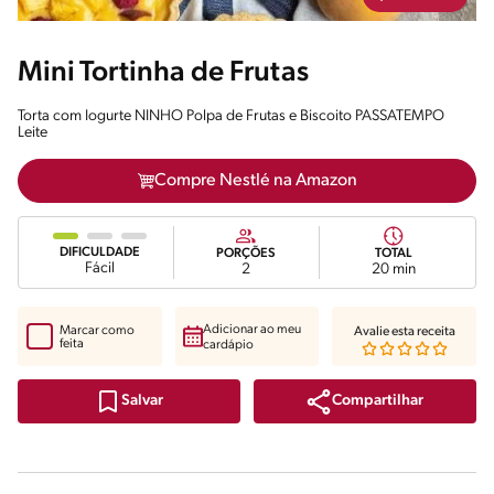
Mini Tortinha de Frutas
Torta com Iogurte NINHO Polpa de Frutas e Biscoito PASSATEMPO
Leite
Compre Nestlé na Amazon
DIFICULDADE
PORÇÕES
TOTAL
Fácil
2
20 min
Adicionar ao meu
Marcar como
Avalie esta receita
feita
cardápio
Compartilhar
Salvar