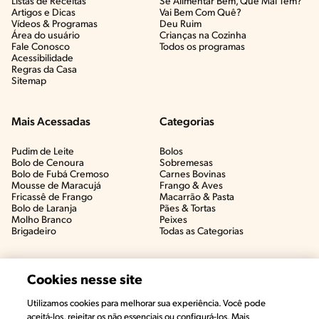
Listas de Receitas​
Se Alimentar Bem, Que Mal Tem?​
Artigos e Dicas​
Vai Bem Com Quê?​
Vídeos & Programas​
Deu Ruim​
Área do usuário
Crianças na Cozinha​
Fale Conosco
Todos os programas
Acessibilidade
Regras da Casa
Sitemap
Mais Acessadas
Categorias
Pudim de Leite
Bolos
Bolo de Cenoura
Sobremesas
Bolo de Fubá Cremoso
Carnes Bovinas​
Mousse de Maracujá
Frango & Aves​
Fricassê de Frango
Macarrão & Pasta​
Bolo de Laranja
Pães & Tortas​
Molho Branco
Peixes
Brigadeiro
Todas as Categorias
Cookies nesse site
Utilizamos cookies para melhorar sua experiência. Você pode
aceitá-los, rejeitar os não essenciais ou configurá-los. Mais