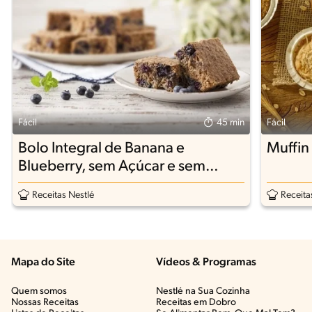
Fácil
45 min
Fácil
Bolo Integral de Banana e
Muffin
Blueberry, sem Açúcar e sem
Lactose
Receitas Nestlé
Receita
Mapa do Site
Vídeos & Programas​
Quem somos
Nestlé na Sua Cozinha
Nossas Receitas
Receitas em Dobro