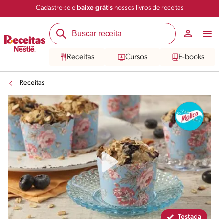
Cadastre-se e
baixe grátis
nossos livros de receitas
Compartilhar
Salvar
Receitas
Cursos
E-books
Receitas
Testada