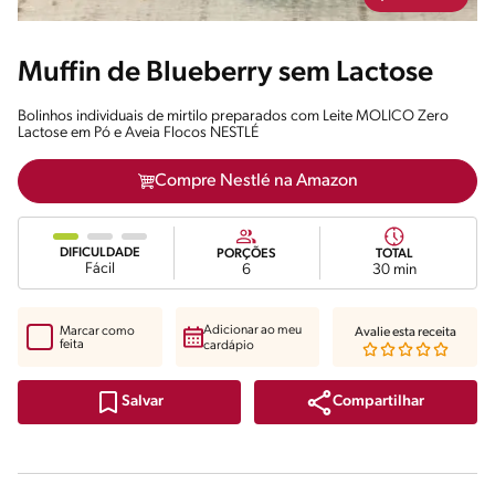
Muffin de Blueberry sem Lactose
Bolinhos individuais de mirtilo preparados com Leite MOLICO Zero
Lactose em Pó e Aveia Flocos NESTLÉ
Compre Nestlé na Amazon
DIFICULDADE
PORÇÕES
TOTAL
Fácil
6
30 min
Adicionar ao meu
Marcar como
Avalie esta receita
feita
cardápio
Compartilhar
Salvar