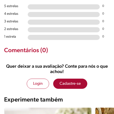
5 estrelas
0
4 estrelas
0
3 estrelas
0
2 estrelas
0
1 estrela
0
Comentários (0)
Quer deixar a sua avaliação? Conte para nós o que
achou!
Login
Cadastre-se
Experimente também