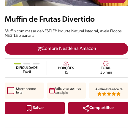
Muffin de Frutas Divertido
Muffin com massa deNESTLÉ® Iogurte Natural Integral, Aveia Flocos
NESTLÉ e banana
Compre Nestlé na Amazon
DIFICULDADE
PORÇÕES
TOTAL
Fácil
15
35 min
Adicionar ao meu
Marcar como
Avalie esta receita
feita
cardápio
Compartilhar
Salvar