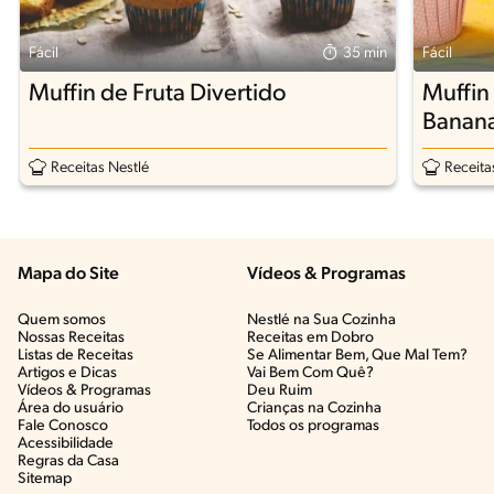
Fácil
35 min
Fácil
Muffin de Fruta Divertido
Muffin
Banan
Receitas Nestlé
Receita
Mapa do Site
Vídeos & Programas​
Quem somos
Nestlé na Sua Cozinha
Nossas Receitas
Receitas em Dobro
Listas de Receitas​
Se Alimentar Bem, Que Mal Tem?​
Artigos e Dicas​
Vai Bem Com Quê?​
Vídeos & Programas​
Deu Ruim​
Área do usuário
Crianças na Cozinha​
Fale Conosco
Todos os programas
Acessibilidade
Regras da Casa
Sitemap