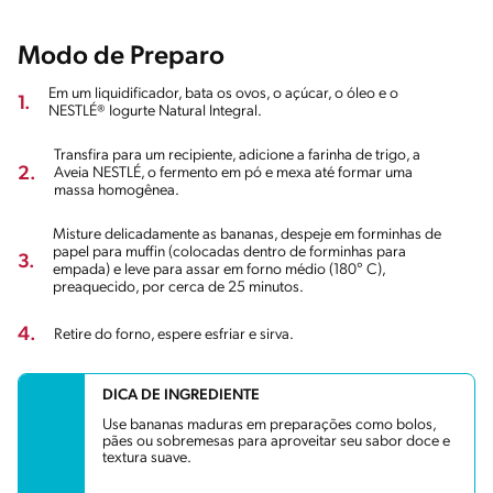
Modo de Preparo
Em um liquidificador, bata os ovos, o açúcar, o óleo e o
1.
NESTLÉ® Iogurte Natural Integral.
Transfira para um recipiente, adicione a farinha de trigo, a
2.
Aveia NESTLÉ, o fermento em pó e mexa até formar uma
massa homogênea.
Misture delicadamente as bananas, despeje em forminhas de
papel para muffin (colocadas dentro de forminhas para
3.
empada) e leve para assar em forno médio (180° C),
preaquecido, por cerca de 25 minutos.
4.
Retire do forno, espere esfriar e sirva.
DICA DE INGREDIENTE
Use bananas maduras em preparações como bolos,
pães ou sobremesas para aproveitar seu sabor doce e
textura suave.