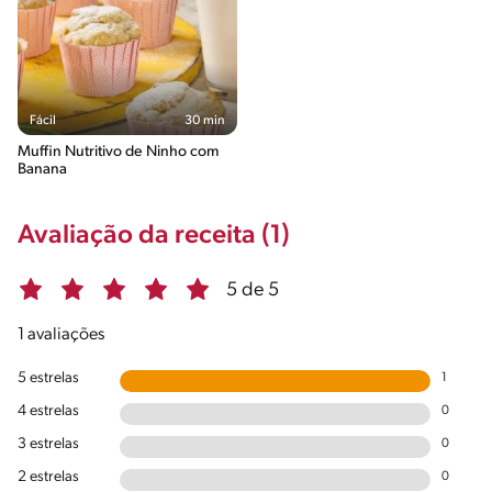
Fácil
30 min
Muffin Nutritivo de Ninho com
Banana
Avaliação da receita (1)
5 de 5
1 avaliações
5 estrelas
1
4 estrelas
0
3 estrelas
0
2 estrelas
0