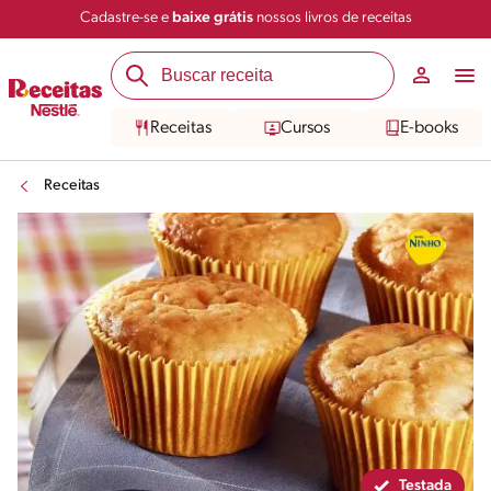
Cadastre-se e
baixe grátis
nossos livros de receitas
Compartilhar
Salvar
Receitas
Cursos
E-books
Receitas
Testada