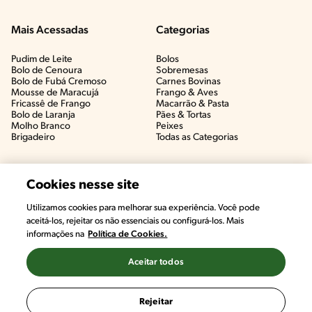
Mais Acessadas
Categorias
Pudim de Leite
Bolos
Bolo de Cenoura
Sobremesas
Bolo de Fubá Cremoso
Carnes Bovinas​
Mousse de Maracujá
Frango & Aves​
Fricassê de Frango
Macarrão & Pasta​
Bolo de Laranja
Pães & Tortas​
Molho Branco
Peixes
Brigadeiro
Todas as Categorias
Cookies nesse site
Utilizamos cookies para melhorar sua experiência. Você pode
aceitá-los, rejeitar os não essenciais ou configurá-los. Mais
informações na
Política de Cookies.
Aceitar todos
©2022, Nestlé. Marcas registradas por Societé des Produits Nestlé,
S.A. Vevey (Suiza)
Rejeitar