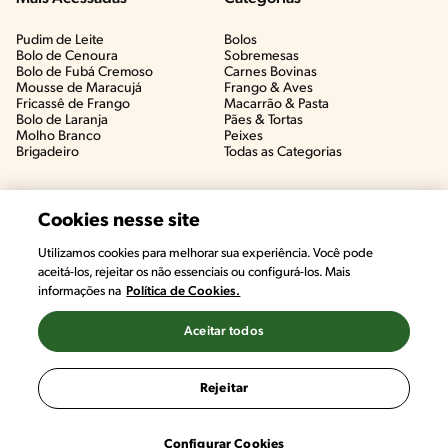
Pudim de Leite
Bolos
Bolo de Cenoura
Sobremesas
Bolo de Fubá Cremoso
Carnes Bovinas​
Mousse de Maracujá
Frango & Aves​
Fricassê de Frango
Macarrão & Pasta​
Bolo de Laranja
Pães & Tortas​
Molho Branco
Peixes
Brigadeiro
Todas as Categorias
Cookies nesse site
Utilizamos cookies para melhorar sua experiência. Você pode
aceitá-los, rejeitar os não essenciais ou configurá-los. Mais
informações na
Política de Cookies.
Aceitar todos
©2022, Nestlé. Marcas registradas por Societé des Produits Nestlé,
S.A. Vevey (Suiza)
Rejeitar
Termos e Condições
Política de Privacidade
Configurações de Cookies
Configurar Cookies