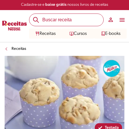
Cadastre-se e
baixe grátis
nossos livros de receitas
Compartilhar
Salvar
Receitas
Cursos
E-books
Receitas
Testada