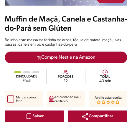
Muffin de Maçã, Canela e Castanha-
do-Pará sem Glúten
Bolinho com massa de farinha de arroz, fécula de batata, maçã, uvas-
passas, canela em pó e castanhas-do-pará
Compre Nestlé na Amazon
DIFICULDADE
PORÇÕES
TOTAL
Fácil
12
40 min
Adicionar ao meu
Marcar como
Avalie esta receita
feita
cardápio
Compartilhar
Salvar