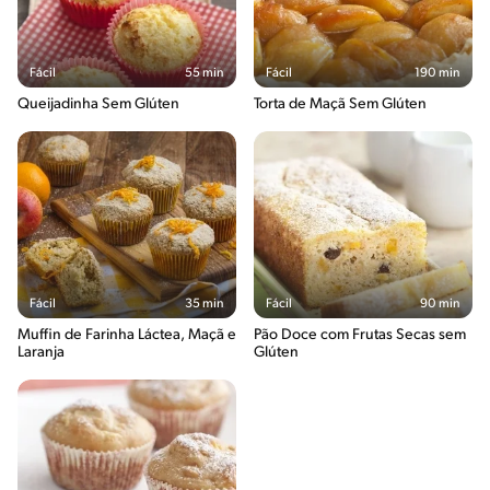
Fácil
55 min
Fácil
190 min
Queijadinha Sem Glúten
Torta de Maçã Sem Glúten
Fácil
35 min
Fácil
90 min
Muffin de Farinha Láctea, Maçã e
Pão Doce com Frutas Secas sem
Laranja
Glúten