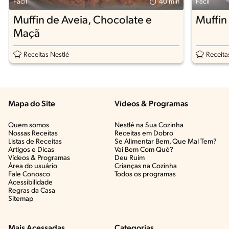
Fácil
40 min
Fácil
Muffin de Aveia, Chocolate e
Muffin
Maçã
Receitas Nestlé
Receita
Mapa do Site
Vídeos & Programas​
Quem somos
Nestlé na Sua Cozinha
Nossas Receitas
Receitas em Dobro
Listas de Receitas​
Se Alimentar Bem, Que Mal Tem?​
Artigos e Dicas​
Vai Bem Com Quê?​
Vídeos & Programas​
Deu Ruim​
Área do usuário
Crianças na Cozinha​
Fale Conosco
Todos os programas
Acessibilidade
Regras da Casa
Sitemap
Mais Acessadas
Categorias