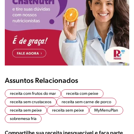
Assuntos Relacionados
receita com frutos do mar
receita com peixe
receita sem crustaceos
receita sem carne de porco
receita sem peixe
receita sem peixe
MyMenuPlan
sobremesa fria
Compartilhe sua receita inesquecível e faça parte