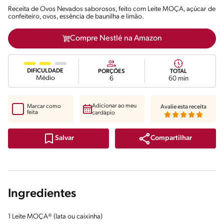
Receita de Ovos Nevados saborosos, feito com Leite MOÇA, açúcar de
confeiteiro, ovos, essência de baunilha e limão.
Compre Nestlé na Amazon
DIFICULDADE
PORÇÕES
TOTAL
Médio
6
60 min
Adicionar ao meu
Marcar como
Avalie esta receita
feita
cardápio
Compartilhar
Salvar
Ingredientes
1 Leite MOÇA® (lata ou caixinha)