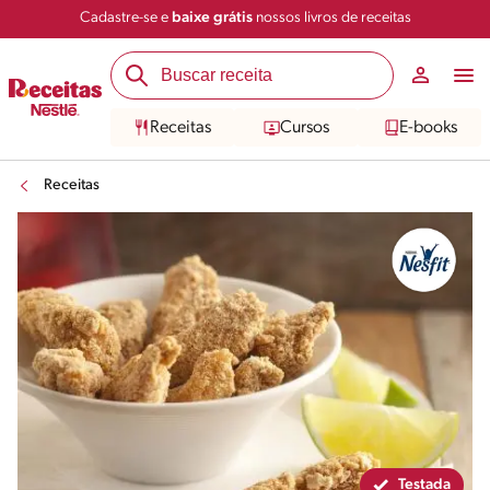
Cadastre-se e
baixe grátis
nossos livros de receitas
Compartilhar
Salvar
Receitas
Cursos
E-books
Receitas
Testada