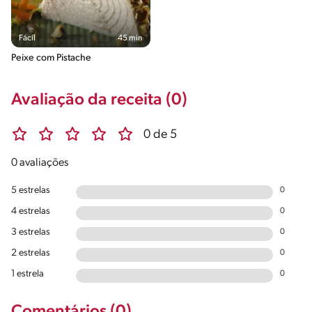
Fácil
45 min
Peixe com Pistache
Avaliação da receita (0)
0 de 5
0 avaliações
5 estrelas
0
4 estrelas
0
3 estrelas
0
2 estrelas
0
1 estrela
0