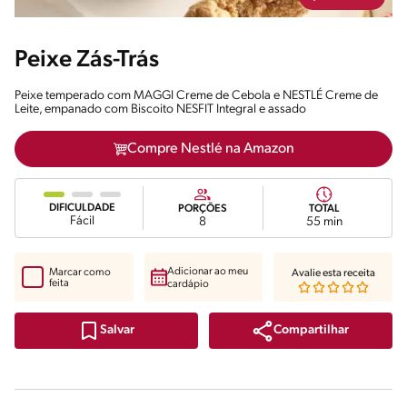
Peixe Zás-Trás
Peixe temperado com MAGGI Creme de Cebola e NESTLÉ Creme de
Leite, empanado com Biscoito NESFIT Integral e assado
Compre Nestlé na Amazon
DIFICULDADE
PORÇÕES
TOTAL
Fácil
8
55 min
Adicionar ao meu
Marcar como
Avalie esta receita
feita
cardápio
Compartilhar
Salvar