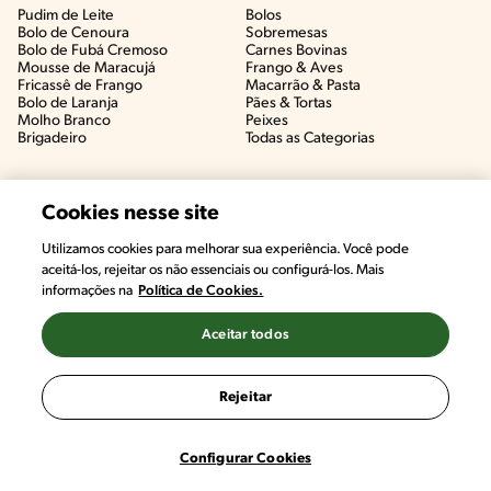
Pudim de Leite
Bolos
Bolo de Cenoura
Sobremesas
Bolo de Fubá Cremoso
Carnes Bovinas​
Mousse de Maracujá
Frango & Aves​
Fricassê de Frango
Macarrão & Pasta​
Bolo de Laranja
Pães & Tortas​
Molho Branco
Peixes
Brigadeiro
Todas as Categorias
Cookies nesse site
Utilizamos cookies para melhorar sua experiência. Você pode
aceitá-los, rejeitar os não essenciais ou configurá-los. Mais
informações na
Política de Cookies.
Aceitar todos
©2022, Nestlé. Marcas registradas por Societé des Produits Nestlé,
S.A. Vevey (Suiza)
Rejeitar
Termos e Condições
Política de Privacidade
Configurações de Cookies
Configurar Cookies