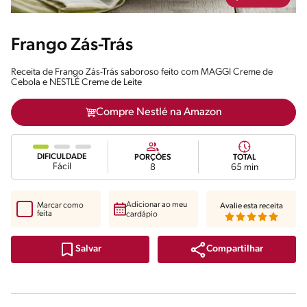
Frango Zás-Trás
Receita de Frango Zás-Trás saboroso feito com MAGGI Creme de
Cebola e NESTLÉ Creme de Leite
Compre Nestlé na Amazon
DIFICULDADE
PORÇÕES
TOTAL
Fácil
8
65 min
Adicionar ao meu
Marcar como
Avalie esta receita
feita
cardápio
Compartilhar
Salvar