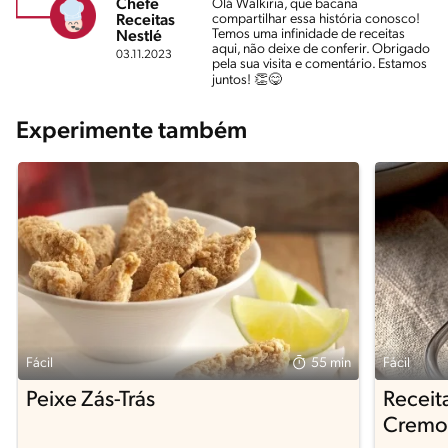
Chefe
Olá Walkiria, que bacana
compartilhar essa história conosco!
Receitas
Temos uma infinidade de receitas
Nestlé
aqui, não deixe de conferir. Obrigado
03.11.2023
pela sua visita e comentário. Estamos
juntos! 👏😋
Experimente também
Fácil
55 min
Fácil
Peixe Zás-Trás
Receit
Cremo