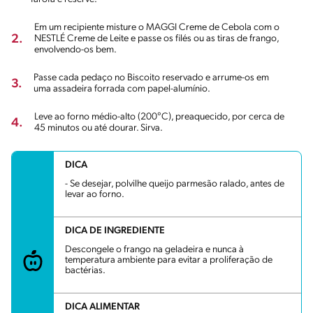
Em um recipiente misture o MAGGI Creme de Cebola com o
2.
NESTLÉ Creme de Leite e passe os filés ou as tiras de frango,
envolvendo-os bem.
Passe cada pedaço no Biscoito reservado e arrume-os em
3.
uma assadeira forrada com papel-alumínio.
Leve ao forno médio-alto (200°C), preaquecido, por cerca de
4.
45 minutos ou até dourar. Sirva.
DICA
- Se desejar, polvilhe queijo parmesão ralado, antes de
levar ao forno.
DICA DE INGREDIENTE
Descongele o frango na geladeira e nunca à
temperatura ambiente para evitar a proliferação de
bactérias.
DICA ALIMENTAR