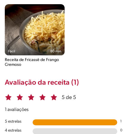
vezes Poderoso)
Fácil
80 min
Receita de Fricassê de Frango
Cremoso
Avaliação da receita (1)
5 de 5
1 avaliações
5 estrelas
1
4 estrelas
0