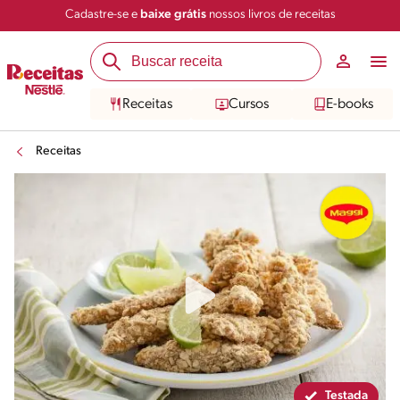
Cadastre-se e
baixe grátis
nossos livros de receitas
Compartilhar
Salvar
Receitas
Cursos
E-books
Receitas
Testada