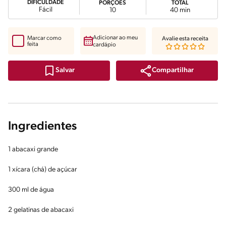
DIFICULDADE
PORÇÕES
TOTAL
Fácil
10
40 min
Adicionar ao meu
Marcar como
Avalie esta receita
feita
cardápio
Compartilhar
Salvar
Ingredientes
1 abacaxi grande
1 xícara (chá) de açúcar
300 ml de água
2 gelatinas de abacaxi