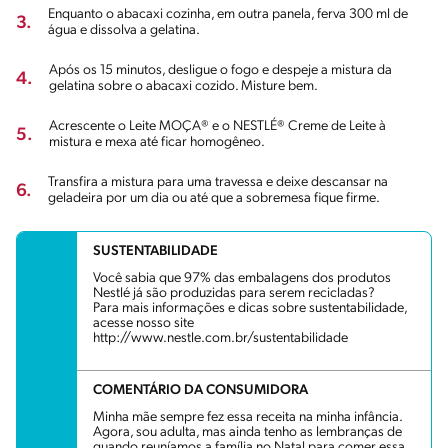
Enquanto o abacaxi cozinha, em outra panela, ferva 300 ml de
3.
água e dissolva a gelatina.
Após os 15 minutos, desligue o fogo e despeje a mistura da
4.
gelatina sobre o abacaxi cozido. Misture bem.
Acrescente o Leite MOÇA® e o NESTLÉ® Creme de Leite à
5.
mistura e mexa até ficar homogêneo.
Transfira a mistura para uma travessa e deixe descansar na
6.
geladeira por um dia ou até que a sobremesa fique firme.
SUSTENTABILIDADE
Você sabia que 97% das embalagens dos produtos
Nestlé já são produzidas para serem recicladas?
Para mais informações e dicas sobre sustentabilidade,
acesse nosso site
http://www.nestle.com.br/sustentabilidade
COMENTÁRIO DA CONSUMIDORA
Minha mãe sempre fez essa receita na minha infância.
Agora, sou adulta, mas ainda tenho as lembranças de
quando reuníamos a família no Natal para comer essa