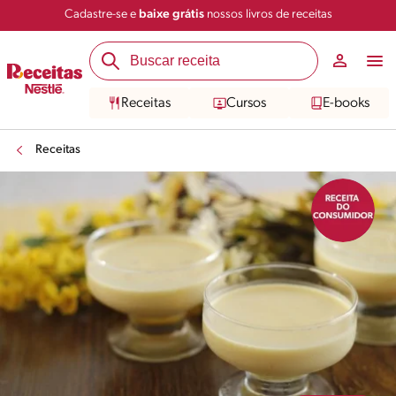
Cadastre-se e
baixe grátis
nossos livros de receitas
Compartilhar
Salvar
Receitas
Cursos
E-books
Receitas