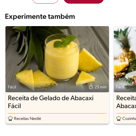
Experimente também
Fácil
25 min
Fácil
Receita de Gelado de Abacaxi
Receit
Fácil
Abacax
Receitas Nestlé
Cozinha