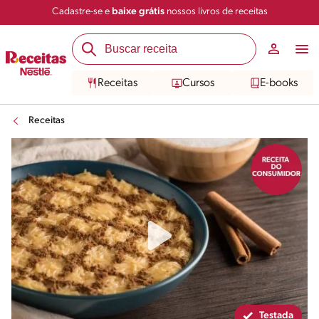
Cadastre-se e
baixe grátis
nossos livros de receitas
Compartilhar
Salvar
Receitas
Cursos
E-books
Receitas
Testada