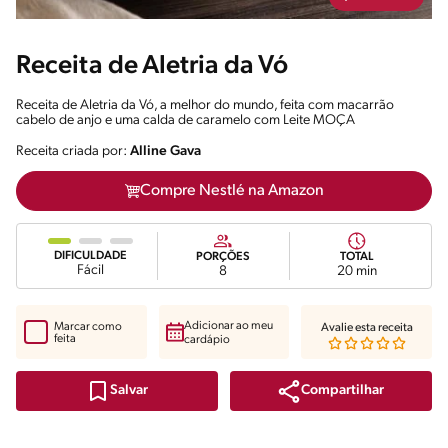
Receita de Aletria da Vó
Receita de Aletria da Vó, a melhor do mundo, feita com macarrão
cabelo de anjo e uma calda de caramelo com Leite MOÇA
Receita criada por:
Alline Gava
Compre Nestlé na Amazon
DIFICULDADE
PORÇÕES
TOTAL
Fácil
8
20 min
Adicionar ao meu
Marcar como
Avalie esta receita
feita
cardápio
Compartilhar
Salvar