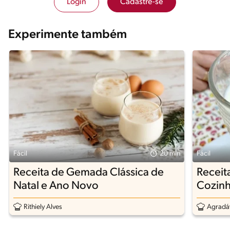
Login
Cadastre-se
Experimente também
Fácil
20 min
Fácil
Receita de Gemada Clássica de
Receit
Natal e Ano Novo
Cozin
Rithiely Alves
Agradáv