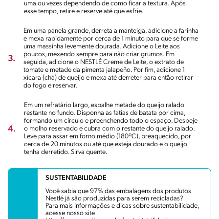
uma ou vezes dependendo de como ficar a textura. Após
esse tempo, retire e reserve até que esfrie.
Em uma panela grande, derreta a manteiga, adicione a farinha
e mexa rapidamente por cerca de 1 minuto para que se forme
uma massinha levemente dourada. Adicione o Leite aos
poucos, mexendo sempre para não criar grumos. Em
3.
seguida, adicione o NESTLÉ Creme de Leite, o extrato de
tomate e metade da pimenta jalapeño. Por fim, adicione 1
xícara (chá) de queijo e mexa até derreter para então retirar
do fogo e reservar.
Em um refratário largo, espalhe metade do queijo ralado
restante no fundo. Disponha as fatias de batata por cima,
formando um círculo e preenchendo todo o espaço. Despeje
4.
o molho reservado e cubra com o restante do queijo ralado.
Leve para assar em forno médio (180ºC), preaquecido, por
cerca de 20 minutos ou até que esteja dourado e o queijo
tenha derretido. Sirva quente.
SUSTENTABILIDADE
Você sabia que 97% das embalagens dos produtos
Nestlé já são produzidas para serem recicladas?
Para mais informações e dicas sobre sustentabilidade,
acesse nosso site