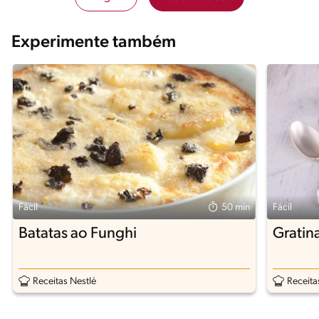
Experimente também
Fácil
50 min
Fácil
Batatas ao Funghi
Gratin
Receitas Nestlé
Receita