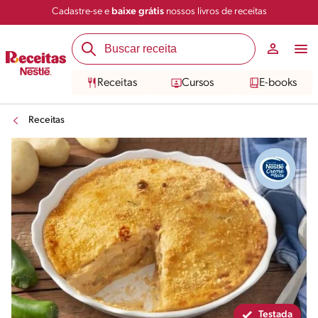
Cadastre-se e
baixe grátis
nossos livros de receitas
Compartilhar
Salvar
Receitas
Cursos
E-books
Receitas
Testada