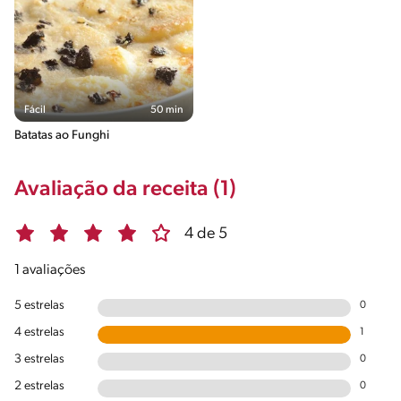
Fácil
50 min
Batatas ao Funghi
Avaliação da receita (1)
4 de 5
1 avaliações
5 estrelas
0
4 estrelas
1
3 estrelas
0
2 estrelas
0