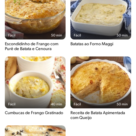
Fácil
50 min
Fácil
50 min
Escondidinho de Frango com
Batatas ao Forno Maggi
Purê de Batata e Cenoura
Fácil
40 min
Fácil
50 min
Cumbucas de Frango Gratinado
Receita de Batata Apimentada
com Queijo