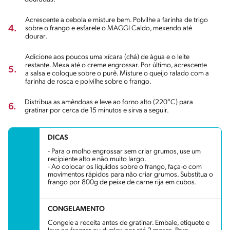
Acrescente a cebola e misture bem. Polvilhe a farinha de trigo
4.
sobre o frango e esfarele o MAGGI Caldo, mexendo até
dourar.
Adicione aos poucos uma xícara (chá) de água e o leite
restante. Mexa até o creme engrossar. Por último, acrescente
5.
a salsa e coloque sobre o purê. Misture o queijo ralado com a
farinha de rosca e polvilhe sobre o frango.
Distribua as amêndoas e leve ao forno alto (220°C) para
6.
gratinar por cerca de 15 minutos e sirva a seguir.
DICAS
- Para o molho engrossar sem criar grumos, use um
recipiente alto e não muito largo.
- Ao colocar os líquidos sobre o frango, faça-o com
movimentos rápidos para não criar grumos. Substitua o
frango por 800g de peixe de carne rija em cubos.
CONGELAMENTO
Congele a receita antes de gratinar. Embale, etiquete e