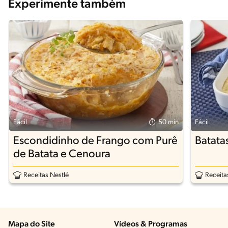
Experimente também
Fácil
50 min
Fácil
Escondidinho de Frango com Purê
Batata
de Batata e Cenoura
Receitas Nestlé
Receita
Mapa do Site
Vídeos & Programas​