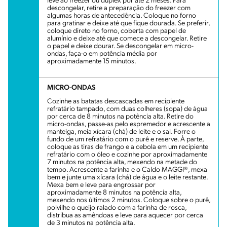
leve ao freezer ou duplex por até 2 meses. Para
descongelar, retire a preparação do freezer com
algumas horas de antecedência. Coloque no forno
para gratinar e deixe até que fique dourada. Se preferir,
coloque direto no forno, coberta com papel de
alumínio e deixe até que comece a descongelar. Retire
o papel e deixe dourar. Se descongelar em micro-
ondas, faça-o em potência média por
aproximadamente 15 minutos.
MICRO-ONDAS
Cozinhe as batatas descascadas em recipiente
refratário tampado, com duas colheres (sopa) de água
por cerca de 8 minutos na potência alta. Retire do
micro-ondas, passe-as pelo espremedor e acrescente a
manteiga, meia xícara (chá) de leite e o sal. Forre o
fundo de um refratário com o purê e reserve. À parte,
coloque as tiras de frango e a cebola em um recipiente
refratário com o óleo e cozinhe por aproximadamente
7 minutos na potência alta, mexendo na metade do
tempo. Acrescente a farinha e o Caldo MAGGI®, mexa
bem e junte uma xícara (chá) de água e o leite restante.
Mexa bem e leve para engrossar por
aproximadamente 8 minutos na potência alta,
mexendo nos últimos 2 minutos. Coloque sobre o purê,
polvilhe o queijo ralado com a farinha de rosca,
distribua as amêndoas e leve para aquecer por cerca
de 3 minutos na potência alta.