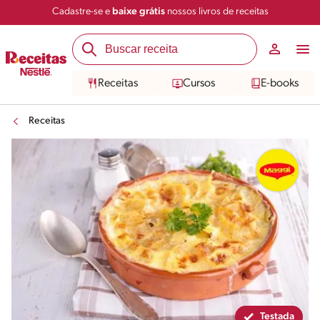
Cadastre-se e
baixe grátis
nossos livros de receitas
Compartilhar
Salvar
Receitas
Cursos
E-books
Receitas
Testada