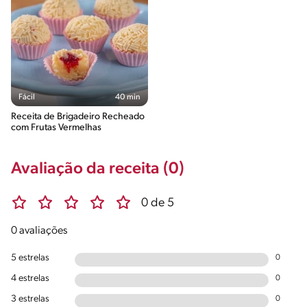
Fácil
40 min
Receita de Brigadeiro Recheado
com Frutas Vermelhas
Avaliação da receita (0)
0 de 5
0 avaliações
5 estrelas
0
4 estrelas
0
3 estrelas
0