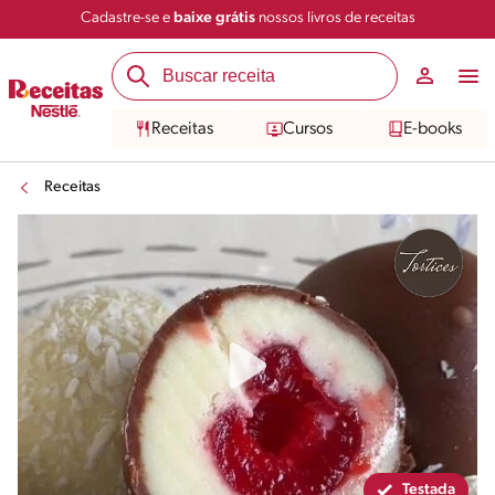
Cadastre-se e
baixe grátis
nossos livros de receitas
Compartilhar
Salvar
Receitas
Cursos
E-books
Receitas
Testada