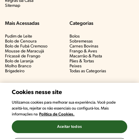
Regras da Casa
Sitemap
Mais Acessadas
Categorias
Pudim de Leite
Bolos
Bolo de Cenoura
Sobremesas
Bolo de Fubá Cremoso
Carnes Bovinas​
Mousse de Maracujá
Frango & Aves​
Fricassê de Frango
Macarrão & Pasta​
Bolo de Laranja
Pães & Tortas​
Molho Branco
Peixes
Brigadeiro
Todas as Categorias
Cookies nesse site
Utilizamos cookies para melhorar sua experiência. Você pode
aceitá-los, rejeitar os não essenciais ou configurá-los. Mais
informações na
Política de Cookies.
Aceitar todos
©2022, Nestlé. Marcas registradas por Societé des Produits Nestlé,