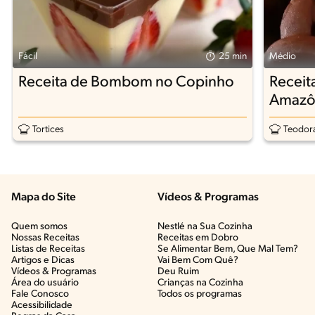
Fácil
25 min
Médio
Receita de Bombom no Copinho
Receit
Amazô
Tortices
Teodora
Mapa do Site
Vídeos & Programas​
Quem somos
Nestlé na Sua Cozinha
Nossas Receitas
Receitas em Dobro
Listas de Receitas​
Se Alimentar Bem, Que Mal Tem?​
Artigos e Dicas​
Vai Bem Com Quê?​
Vídeos & Programas​
Deu Ruim​
Área do usuário
Crianças na Cozinha​
Fale Conosco
Todos os programas
Acessibilidade