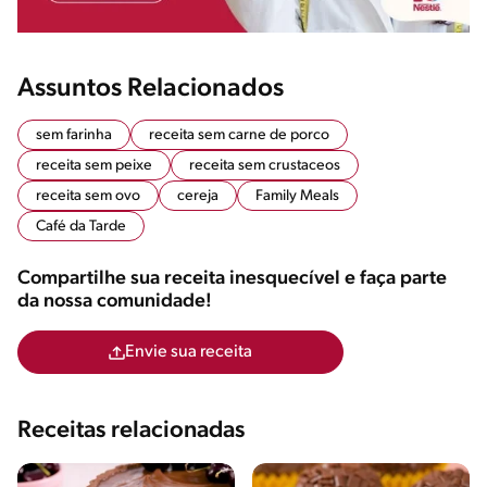
Assuntos Relacionados
sem farinha
receita sem carne de porco
receita sem peixe
receita sem crustaceos
receita sem ovo
cereja
Family Meals
Café da Tarde
Compartilhe sua receita inesquecível e faça parte
da nossa comunidade!
Envie sua receita
Receitas relacionadas