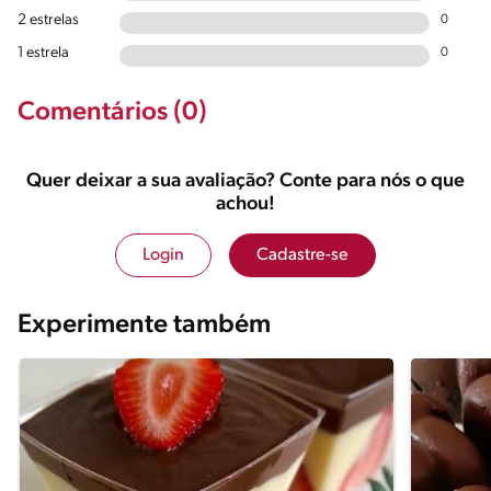
2 estrelas
0
1 estrela
0
Comentários (0)
Quer deixar a sua avaliação? Conte para nós o que
achou!
Login
Cadastre-se
Experimente também