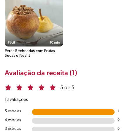
Fácil
10 min
Peras Recheadas com Frutas
Secas e Nesfit
Avaliação da receita (1)
5 de 5
1 avaliações
5 estrelas
1
4 estrelas
0
3 estrelas
0