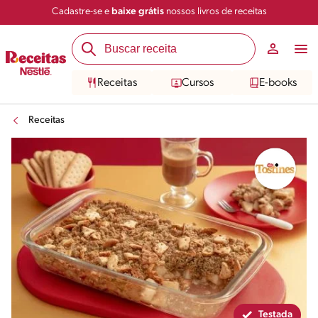
Cadastre-se e
baixe grátis
nossos livros de receitas
Compartilhar
Salvar
Receitas
Cursos
E-books
Receitas
Testada