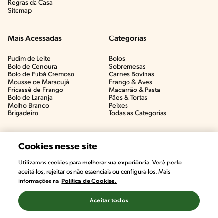
Regras da Casa
Sitemap
Mais Acessadas
Categorias
Pudim de Leite
Bolos
Bolo de Cenoura
Sobremesas
Bolo de Fubá Cremoso
Carnes Bovinas​
Mousse de Maracujá
Frango & Aves​
Fricassê de Frango
Macarrão & Pasta​
Bolo de Laranja
Pães & Tortas​
Molho Branco
Peixes
Brigadeiro
Todas as Categorias
Cookies nesse site
Utilizamos cookies para melhorar sua experiência. Você pode
aceitá-los, rejeitar os não essenciais ou configurá-los. Mais
informações na
Política de Cookies.
Aceitar todos
©2022, Nestlé. Marcas registradas por Societé des Produits Nestlé,