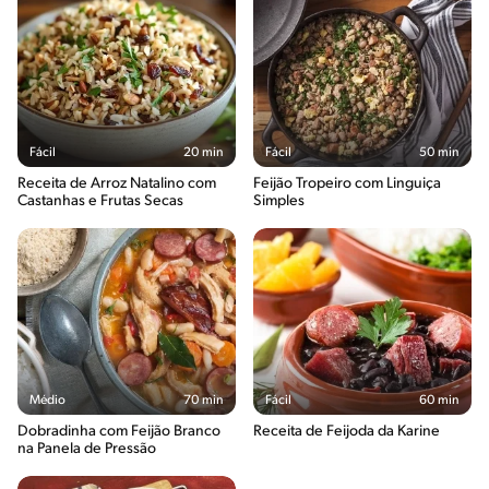
Fácil
20 min
Fácil
50 min
Receita de Arroz Natalino com
Feijão Tropeiro com Linguiça
Castanhas e Frutas Secas
Simples
Médio
70 min
Fácil
60 min
Dobradinha com Feijão Branco
Receita de Feijoda da Karine
na Panela de Pressão