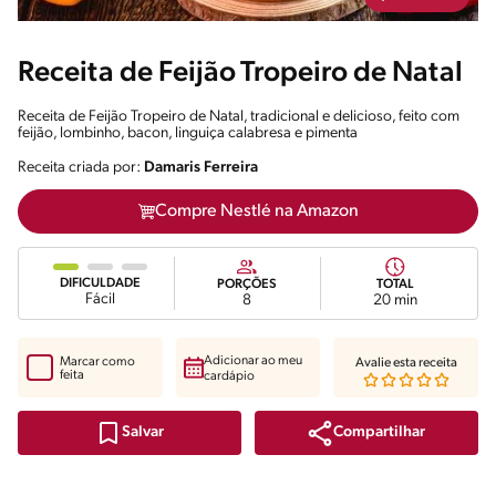
Receita de Feijão Tropeiro de Natal
Receita de Feijão Tropeiro de Natal, tradicional e delicioso, feito com
feijão, lombinho, bacon, linguiça calabresa e pimenta
Receita criada por:
Damaris Ferreira
Compre Nestlé na Amazon
DIFICULDADE
PORÇÕES
TOTAL
Fácil
8
20 min
Adicionar ao meu
Marcar como
Avalie esta receita
feita
cardápio
Compartilhar
Salvar