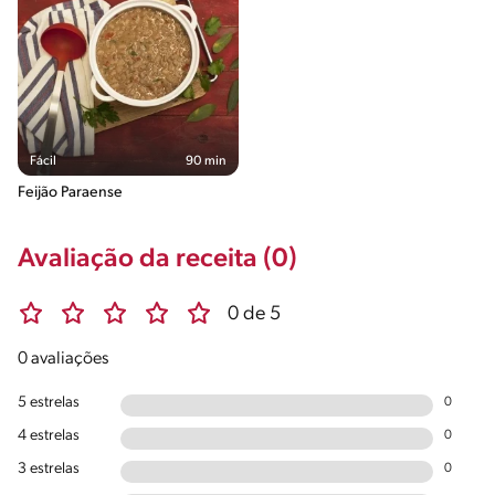
Fácil
90 min
Feijão Paraense
Avaliação da receita (0)
0 de 5
0 avaliações
5 estrelas
0
4 estrelas
0
3 estrelas
0