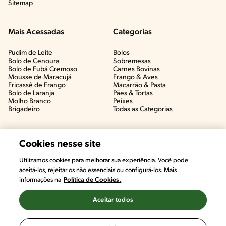
Sitemap
Mais Acessadas
Categorias
Pudim de Leite
Bolos
Bolo de Cenoura
Sobremesas
Bolo de Fubá Cremoso
Carnes Bovinas​
Mousse de Maracujá
Frango & Aves​
Fricassê de Frango
Macarrão & Pasta​
Bolo de Laranja
Pães & Tortas​
Molho Branco
Peixes
Brigadeiro
Todas as Categorias
Cookies nesse site
Utilizamos cookies para melhorar sua experiência. Você pode
aceitá-los, rejeitar os não essenciais ou configurá-los. Mais
informações na
Política de Cookies.
Aceitar todos
©2022, Nestlé. Marcas registradas por Societé des Produits Nestlé,
S.A. Vevey (Suiza)