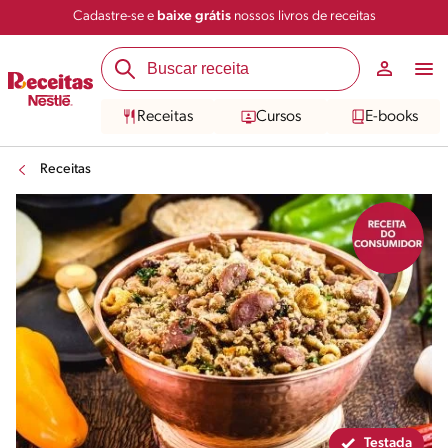
Cadastre-se e
baixe grátis
nossos livros de receitas
Compartilhar
Salvar
Receitas
Cursos
E-books
Receitas
Testada