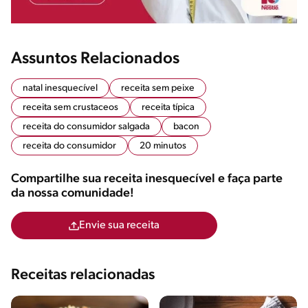
Assuntos Relacionados
natal inesquecível
receita sem peixe
receita sem crustaceos
receita típica
receita do consumidor salgada
bacon
receita do consumidor
20 minutos
Compartilhe sua receita inesquecível e faça parte
da nossa comunidade!
Envie sua receita
Receitas relacionadas