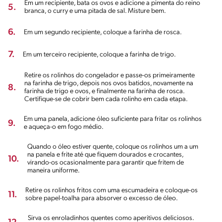
Em um recipiente, bata os ovos e adicione a pimenta do reino
5.
branca, o curry e uma pitada de sal. Misture bem.
6.
Em um segundo recipiente, coloque a farinha de rosca.
7.
Em um terceiro recipiente, coloque a farinha de trigo.
Retire os rolinhos do congelador e passe-os primeiramente
na farinha de trigo, depois nos ovos batidos, novamente na
8.
farinha de trigo e ovos, e finalmente na farinha de rosca.
Certifique-se de cobrir bem cada rolinho em cada etapa.
Em uma panela, adicione óleo suficiente para fritar os rolinhos
9.
e aqueça-o em fogo médio.
Quando o óleo estiver quente, coloque os rolinhos um a um
na panela e frite até que fiquem dourados e crocantes,
10.
virando-os ocasionalmente para garantir que fritem de
maneira uniforme.
Retire os rolinhos fritos com uma escumadeira e coloque-os
11.
sobre papel-toalha para absorver o excesso de óleo.
Sirva os enroladinhos quentes como aperitivos deliciosos.