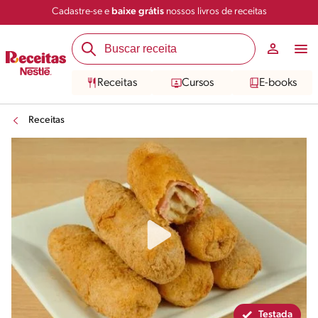
Cadastre-se e
baixe grátis
nossos livros de receitas
Compartilhar
Salvar
Receitas
Cursos
E-books
Receitas
Testada