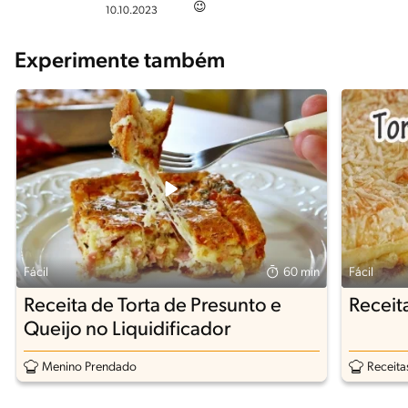
😉
10.10.2023
Experimente também
Fácil
60 min
Fácil
Receita de Torta de Presunto e
Receit
Queijo no Liquidificador
Menino Prendado
Receita