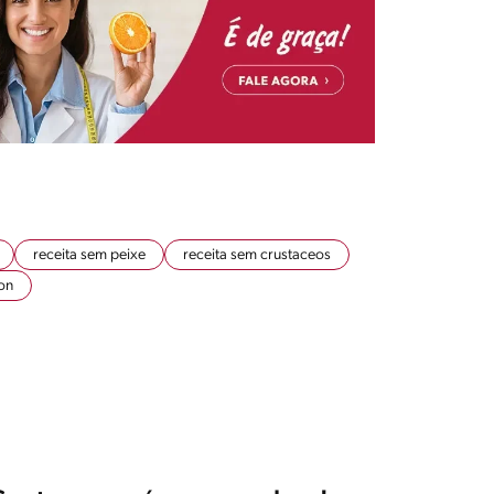
receita sem peixe
receita sem crustaceos
on