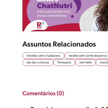
Assuntos Relacionados
receitas sem crustaceos
receita sem carne de porco
dia das criancas
Panqueca
sem leite
mucil
Comentários (0)