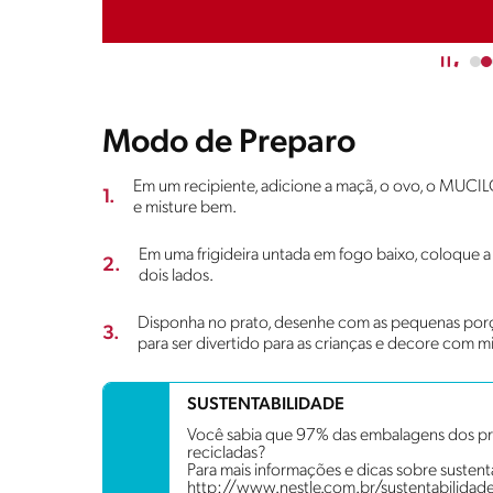
Modo de Preparo
Em um recipiente, adicione a maçã, o ovo, o MUCI
1.
e misture bem.
Em uma frigideira untada em fogo baixo, coloque 
2.
dois lados.
Disponha no prato, desenhe com as pequenas po
3.
para ser divertido para as crianças e decore com mirti
SUSTENTABILIDADE
Você sabia que 97% das embalagens dos pro
recicladas?
Para mais informações e dicas sobre sustenta
http://www.nestle.com.br/sustentabilidad