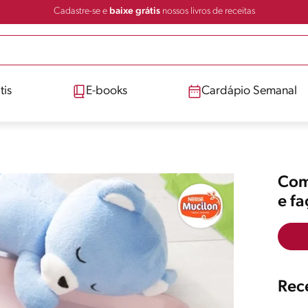
Cadastre-se e
baixe grátis
nossos livros de receitas
tis
E-books
Cardápio Semanal
Comp
e f
Rece