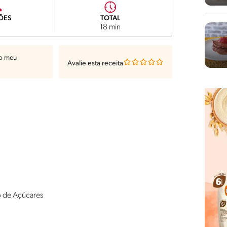
ÕES
TOTAL
18 min
ao meu
Avalie esta receita
o de Açúcares