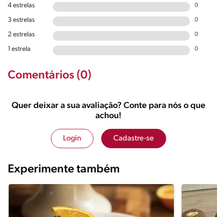
4 estrelas
0
3 estrelas
0
2 estrelas
0
1 estrela
0
Comentários (0)
Quer deixar a sua avaliação? Conte para nós o que
achou!
Login
Cadastre-se
Experimente também