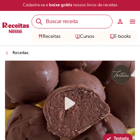
Cadastre-se e
baixe grátis
nossos livros de receitas
Compartilhar
Salvar
Receitas
Cursos
E-books
Receitas
Testada