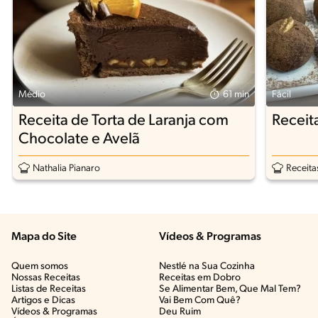
Médio
61 min
Fácil
Receita de Torta de Laranja com
Receit
Chocolate e Avelã
Nathalia Pianaro
Receita
Mapa do Site
Vídeos & Programas​
Quem somos
Nestlé na Sua Cozinha
Nossas Receitas
Receitas em Dobro
Listas de Receitas​
Se Alimentar Bem, Que Mal Tem?​
Artigos e Dicas​
Vai Bem Com Quê?​
Vídeos & Programas​
Deu Ruim​