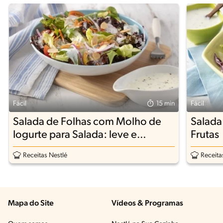
Fácil
15 min
Fácil
Salada de Folhas com Molho de
Salada
Iogurte para Salada: leve e
Frutas
deliciosa
Receitas Nestlé
Receita
Mapa do Site
Vídeos & Programas​