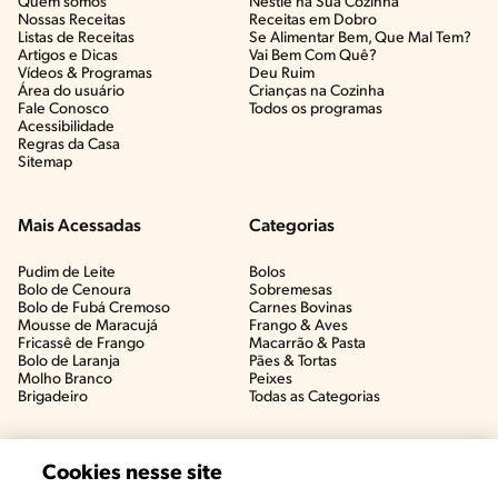
Quem somos
Nestlé na Sua Cozinha
Nossas Receitas
Receitas em Dobro
Listas de Receitas​
Se Alimentar Bem, Que Mal Tem?​
Artigos e Dicas​
Vai Bem Com Quê?​
Vídeos & Programas​
Deu Ruim​
Área do usuário
Crianças na Cozinha​
Fale Conosco
Todos os programas
Acessibilidade
Regras da Casa
Sitemap
Mais Acessadas
Categorias
Pudim de Leite
Bolos
Bolo de Cenoura
Sobremesas
Bolo de Fubá Cremoso
Carnes Bovinas​
Mousse de Maracujá
Frango & Aves​
Fricassê de Frango
Macarrão & Pasta​
Bolo de Laranja
Pães & Tortas​
Molho Branco
Peixes
Brigadeiro
Todas as Categorias
Cookies nesse site