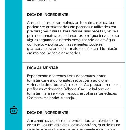
DICA DE INGREDIENTE
Aprenda a preparar molhos de tomate caseiros, que
podem ser armazenados em porções e utilizados em
preparações futuras. Para refinar suas receitas, retire a
pele dos tomates, escaldando-os em água fervente por
alguns segundos e depois mergulhando-os em água
com gelo. A polpa com as sementes pode ser
guardada para adicionar mais suculência e hidratação
em molhos, sopas e ensopados.
DICA ALIMENTAR
Experimente diferentes tipos de tomates, como
tomates-cereja ou tomates secos, para adicionar
variedade de sabores às receitas. Ao preparar molhos,
prefira as variedades Débora, Caqui e Italiano de
tomates. Para servi-los frescos, escolha as variedades
Carmem, Holandês e cereja.
DICA DE INGREDIENTE
Armazene os pepinos em temperatura ambiente se for
consumi-los em dois dias; caso contrário, guarde-os na
geladeira, envoltos em papel absorvente e dentro de