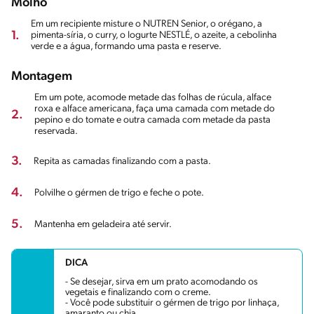
Molho
Em um recipiente misture o NUTREN Senior, o orégano, a
1.
pimenta-síria, o curry, o Iogurte NESTLÉ, o azeite, a cebolinha
verde e a água, formando uma pasta e reserve.
Montagem
Em um pote, acomode metade das folhas de rúcula, alface
roxa e alface americana, faça uma camada com metade do
2.
pepino e do tomate e outra camada com metade da pasta
reservada.
3.
Repita as camadas finalizando com a pasta.
4.
Polvilhe o gérmen de trigo e feche o pote.
5.
Mantenha em geladeira até servir.
DICA
- Se desejar, sirva em um prato acomodando os
vegetais e finalizando com o creme.
- Você pode substituir o gérmen de trigo por linhaça,
amaranto ou chia.