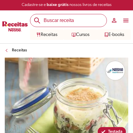
Cadastre-se e
baixe grátis
nossos livros de receitas
Compartilhar
Salvar
Receitas
Cursos
E-books
Receitas
Testada