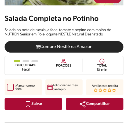
Salada Completa no Potinho
Salada no pote de rúcula, alface, tomate e pepino com molho de
NUTREN Senior em Pó e Iogurte NESTLÉ Natural Desnatado
Compre Nestlé na Amazon
DIFICULDADE
PORÇÕES
TOTAL
Fácil
1
15 min
Adicionar ao meu
Marcar como
Avalie esta receita
feita
cardápio
Compartilhar
Salvar