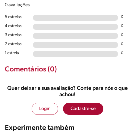
0 avaliações
5 estrelas
0
4 estrelas
0
3 estrelas
0
2 estrelas
0
1 estrela
0
Comentários (0)
Quer deixar a sua avaliação? Conte para nós o que
achou!
Login
Cadastre-se
Experimente também