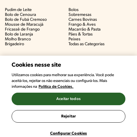
Pudim de Leite
Bolos
Bolo de Cenoura
Sobremesas
Bolo de Fubá Cremoso
Carnes Bovinas​
Mousse de Maracujá
Frango & Aves​
Fricassê de Frango
Macarrão & Pasta​
Bolo de Laranja
Pães & Tortas​
Molho Branco
Peixes
Brigadeiro
Todas as Categorias
Cookies nesse site
Utilizamos cookies para melhorar sua experiência. Você pode
aceitá-los, rejeitar os não essenciais ou configurá-los. Mais
informações na
Política de Cookies.
Aceitar todos
©2022, Nestlé. Marcas registradas por Societé des Produits Nestlé,
S.A. Vevey (Suiza)
Rejeitar
Termos e Condições
Política de Privacidade
Configurações de Cookies
Configurar Cookies