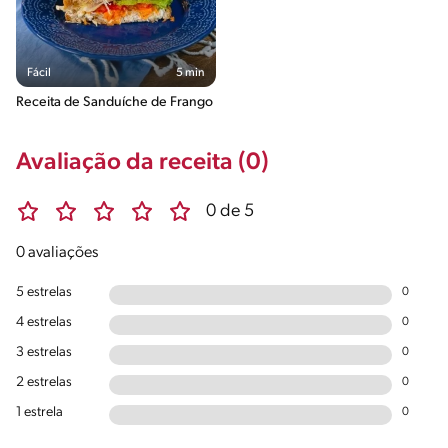
Fácil
5 min
Receita de Sanduíche de Frango
Avaliação da receita (0)
0 de 5
0 avaliações
5 estrelas
0
4 estrelas
0
3 estrelas
0
2 estrelas
0
1 estrela
0