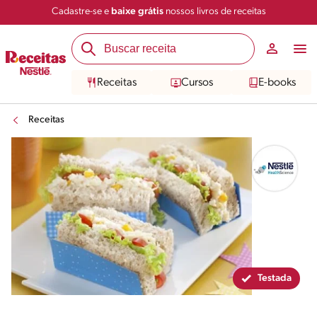
Cadastre-se e
baixe grátis
nossos livros de receitas
Compartilhar
Salvar
Receitas
Cursos
E-books
Receitas
Testada