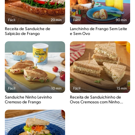
Fácil
20 min
Fácil
90 min
Receita de Sanduíche de
Lanchinho de Frango Sem Leite
Salpicão de Frango
e Sem Ovo
Fácil
10 min
Fácil
15 min
Sanduíche Ninho Levinho
Receita de Sanduichinho de
Cremoso de Frango
Ovos Cremosos com Ninho
Fases 1+