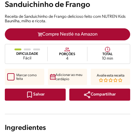
Sanduichinho de Frango
Receita de Sanduichinho de Frango delicioso feito com NUTREN Kids
Baunilha, milho e ricota.
Compre Nestlé na Amazon
DIFICULDADE
PORÇÕES
TOTAL
Fácil
4
10 min
Adicionar ao meu
Marcar como
Avalie esta receita
feita
cardápio
Compartilhar
Salvar
Ingredientes