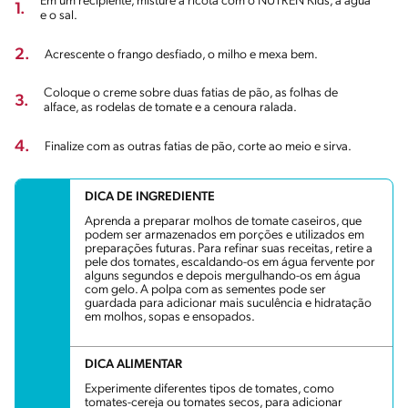
Em um recipiente, misture a ricota com o NUTREN Kids, a água
1.
e o sal.
2.
Acrescente o frango desfiado, o milho e mexa bem.
Coloque o creme sobre duas fatias de pão, as folhas de
3.
alface, as rodelas de tomate e a cenoura ralada.
4.
Finalize com as outras fatias de pão, corte ao meio e sirva.
DICA DE INGREDIENTE
Aprenda a preparar molhos de tomate caseiros, que
podem ser armazenados em porções e utilizados em
preparações futuras. Para refinar suas receitas, retire a
pele dos tomates, escaldando-os em água fervente por
alguns segundos e depois mergulhando-os em água
com gelo. A polpa com as sementes pode ser
guardada para adicionar mais suculência e hidratação
em molhos, sopas e ensopados.
DICA ALIMENTAR
Experimente diferentes tipos de tomates, como
tomates-cereja ou tomates secos, para adicionar