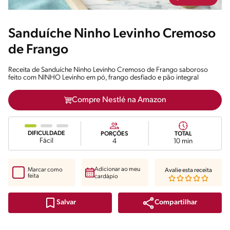
Sanduíche Ninho Levinho Cremoso
de Frango
Receita de Sanduíche Ninho Levinho Cremoso de Frango saboroso
feito com NINHO Levinho em pó, frango desfiado e pão integral
Compre Nestlé na Amazon
DIFICULDADE
PORÇÕES
TOTAL
Fácil
4
10 min
Adicionar ao meu
Marcar como
Avalie esta receita
feita
cardápio
Compartilhar
Salvar