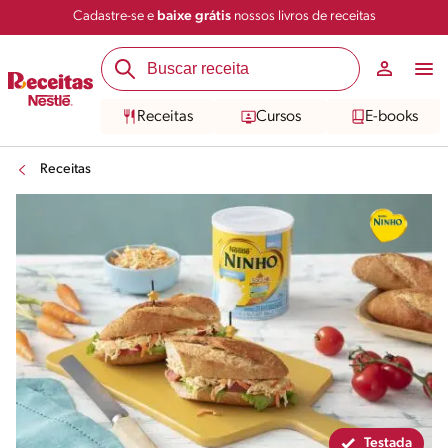
Cadastre-se e
baixe grátis
nossos livros de receitas
Compartilhar
Salvar
Receitas
Cursos
E-books
Receitas
Testada