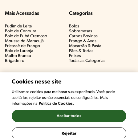
Mais Acessadas
Categorias
Pudim de Leite
Bolos
Bolo de Cenoura
Sobremesas
Bolo de Fubá Cremoso
Carnes Bovinas​
Mousse de Maracujá
Frango & Aves​
Fricassê de Frango
Macarrão & Pasta​
Bolo de Laranja
Pães & Tortas​
Molho Branco
Peixes
Brigadeiro
Todas as Categorias
Cookies nesse site
Utilizamos cookies para melhorar sua experiência. Você pode
aceitá-los, rejeitar os não essenciais ou configurá-los. Mais
informações na
Política de Cookies.
Aceitar todos
©2022, Nestlé. Marcas registradas por Societé des Produits Nestlé,
S.A. Vevey (Suiza)
Rejeitar