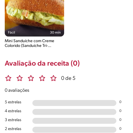
Fácil
30 min
Mini Sanduíche com Creme
Colorido (Sanduíche Tri-
Poderoso)
Avaliação da receita (0)
0 de 5
0 avaliações
5 estrelas
0
4 estrelas
0
3 estrelas
0
2 estrelas
0