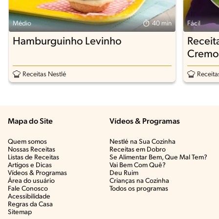
Médio
40 min
Fácil
Hamburguinho Levinho
Receit
Cremo
Receitas Nestlé
Receita
Mapa do Site
Vídeos & Programas​
Quem somos
Nestlé na Sua Cozinha
Nossas Receitas
Receitas em Dobro
Listas de Receitas​
Se Alimentar Bem, Que Mal Tem?​
Artigos e Dicas​
Vai Bem Com Quê?​
Vídeos & Programas​
Deu Ruim​
Área do usuário
Crianças na Cozinha​
Fale Conosco
Todos os programas
Acessibilidade
Regras da Casa
Sitemap