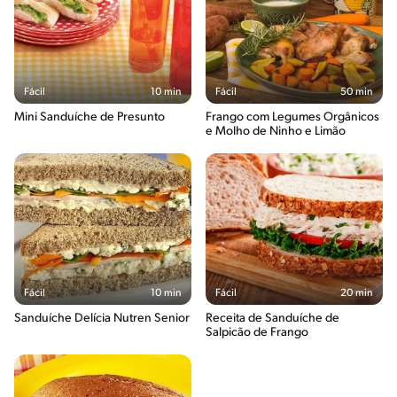
Fácil
10 min
Fácil
50 min
Mini Sanduíche de Presunto
Frango com Legumes Orgânicos
e Molho de Ninho e Limão
Fácil
10 min
Fácil
20 min
Sanduíche Delícia Nutren Senior
Receita de Sanduíche de
Salpicão de Frango