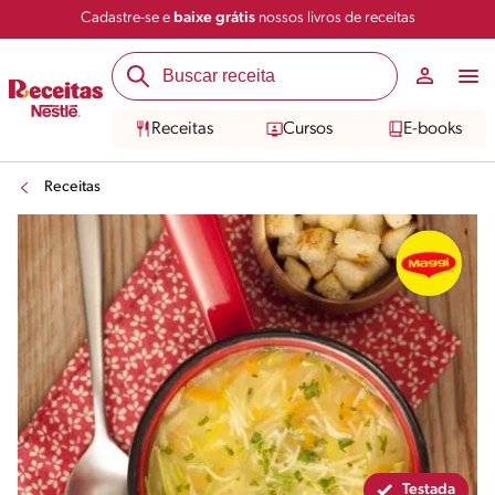
Cadastre-se e
baixe grátis
nossos livros de receitas
Compartilhar
Salvar
Receitas
Cursos
E-books
Receitas
Testada