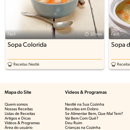
Fácil
20 min
Fácil
Sopa Colorida
Sopa d
Receitas Nestlé
Receita
Mapa do Site
Vídeos & Programas​
Quem somos
Nestlé na Sua Cozinha
Nossas Receitas
Receitas em Dobro
Listas de Receitas​
Se Alimentar Bem, Que Mal Tem?​
Artigos e Dicas​
Vai Bem Com Quê?​
Vídeos & Programas​
Deu Ruim​
Área do usuário
Crianças na Cozinha​