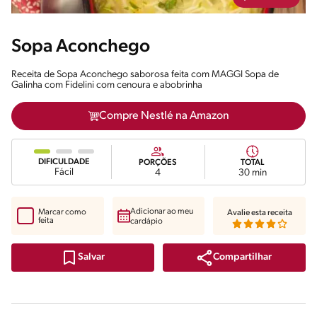
Sopa Aconchego
Receita de Sopa Aconchego saborosa feita com MAGGI Sopa de
Galinha com Fidelini com cenoura e abobrinha
Compre Nestlé na Amazon
DIFICULDADE
PORÇÕES
TOTAL
Fácil
4
30 min
Adicionar ao meu
Marcar como
Avalie esta receita
feita
cardápio
Compartilhar
Salvar