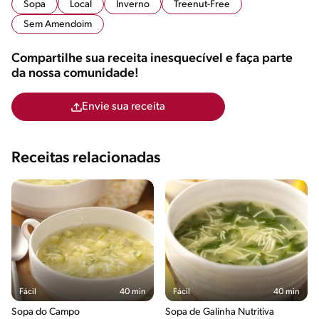
Sopa
Local
Inverno
Treenut-Free
Sem Amendoim
Compartilhe sua receita inesquecível e faça parte
da nossa comunidade!
Envie sua receita
Receitas relacionadas
Fácil
40 min
Fácil
40 min
Sopa do Campo
Sopa de Galinha Nutritiva