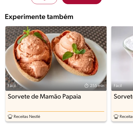
Experimente também
Fácil
255 min
Fácil
Sorvete de Mamão Papaia
Sorvet
Receitas Nestlé
Receita