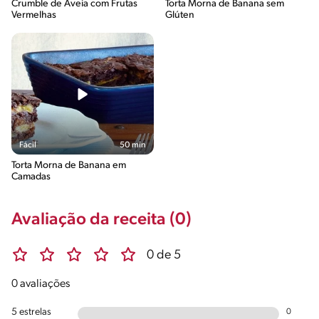
Crumble de Aveia com Frutas
Torta Morna de Banana sem
Vermelhas
Glúten
Fácil
50 min
Torta Morna de Banana em
Camadas
Avaliação da receita (0)
0 de 5
0 avaliações
5 estrelas
0