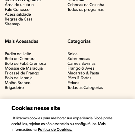
Vídeos & Programas​
Deu Ruim​
Área do usuário
Crianças na Cozinha​
Fale Conosco
Todos os programas
Acessibilidade
Regras da Casa
Sitemap
Mais Acessadas
Categorias
Pudim de Leite
Bolos
Bolo de Cenoura
Sobremesas
Bolo de Fubá Cremoso
Carnes Bovinas​
Mousse de Maracujá
Frango & Aves​
Fricassê de Frango
Macarrão & Pasta​
Bolo de Laranja
Pães & Tortas​
Molho Branco
Peixes
Brigadeiro
Todas as Categorias
Cookies nesse site
Utilizamos cookies para melhorar sua experiência. Você pode
aceitá-los, rejeitar os não essenciais ou configurá-los. Mais
informações na
Política de Cookies.