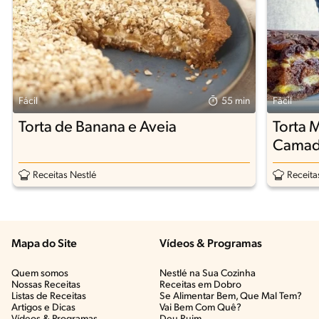
Fácil
55 min
Fácil
Torta de Banana e Aveia
Torta 
Camad
Receitas Nestlé
Receita
Mapa do Site
Vídeos & Programas​
Quem somos
Nestlé na Sua Cozinha
Nossas Receitas
Receitas em Dobro
Listas de Receitas​
Se Alimentar Bem, Que Mal Tem?​
Artigos e Dicas​
Vai Bem Com Quê?​