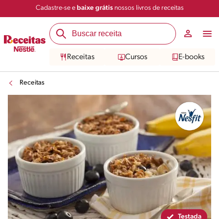
Cadastre-se e
baixe grátis
nossos livros de receitas
Compartilhar
Salvar
Receitas
Cursos
E-books
Receitas
Testada