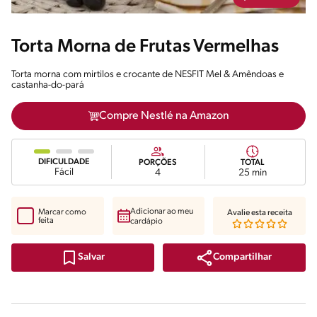
Torta Morna de Frutas Vermelhas
Torta morna com mirtilos e crocante de NESFIT Mel & Amêndoas e
castanha-do-pará
Compre Nestlé na Amazon
DIFICULDADE
PORÇÕES
TOTAL
Fácil
4
25 min
Adicionar ao meu
Marcar como
Avalie esta receita
feita
cardápio
Compartilhar
Salvar