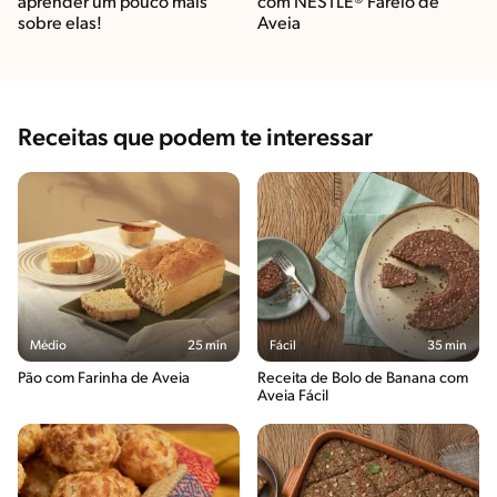
aprender um pouco mais
com NESTLÉ® Farelo de
sobre elas!
Aveia
Receitas que podem te interessar
Médio
25 min
Fácil
35 min
Pão com Farinha de Aveia
Receita de Bolo de Banana com
Aveia Fácil