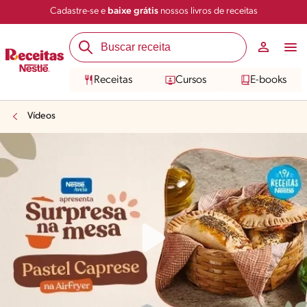
Cadastre-se e
baixe grátis
nossos livros de receitas
Receitas
Cursos
E-books
Vídeos