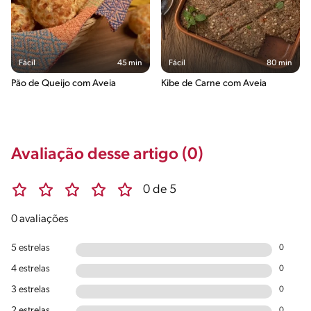
Fácil
45 min
Fácil
80 min
Pão de Queijo com Aveia
Kibe de Carne com Aveia
Avaliação desse artigo (0)
0 de 5
0 avaliações
5 estrelas
0
4 estrelas
0
3 estrelas
0
2 estrelas
0