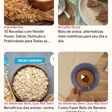
Ingredientes
Receitas fáceis
10 Receitas com Nestlé
Bolo de aveia: alternativas
Aveia: Sabor, Nutrição e
mais nutritivas para seu dia a
Praticidade para Todas as
dia
Horas do Dia
Se Alimentar Bem, Que Mal Tem?
Se Alimentar Bem, Que Mal Tem?
Benefícios das aveias: venha
Como Fazer Bolo de Banana