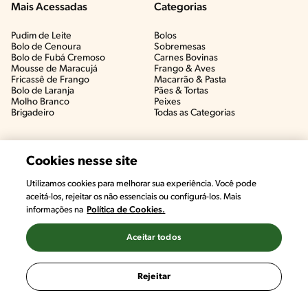
Mais Acessadas
Categorias
Pudim de Leite
Bolos
Bolo de Cenoura
Sobremesas
Bolo de Fubá Cremoso
Carnes Bovinas​
Mousse de Maracujá
Frango & Aves​
Fricassê de Frango
Macarrão & Pasta​
Bolo de Laranja
Pães & Tortas​
Molho Branco
Peixes
Brigadeiro
Todas as Categorias
Cookies nesse site
Utilizamos cookies para melhorar sua experiência. Você pode
#CHAMANUTRI
aceitá-los, rejeitar os não essenciais ou configurá-los. Mais
CONVERSE COM UMA NUTRICIONISTA E
informações na
Política de Cookies.
TIRE AS SUAS DÚVIDAS
(É DE GRAÇA!)
Aceitar todos
©2022, Nestlé. Marcas registradas por Societé des Produits Nestlé,
S.A. Vevey (Suiza)
Rejeitar
Termos e Condições
Política de Privacidade
Configurações de Cookies