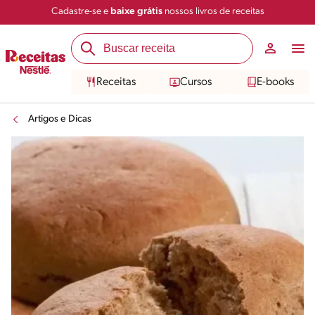
Cadastre-se e
baixe grátis
nossos livros de receitas
Receitas
Cursos
E-books
Artigos e Dicas