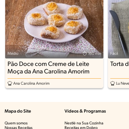
Médio
160 min
Fácil
Pão Doce com Creme de Leite
Torta 
Moça da Ana Carolina Amorim
Ana Carolina Amorim
Lu Nev
Mapa do Site
Vídeos & Programas​
Quem somos
Nestlé na Sua Cozinha
Nossas Receitas
Receitas em Dobro