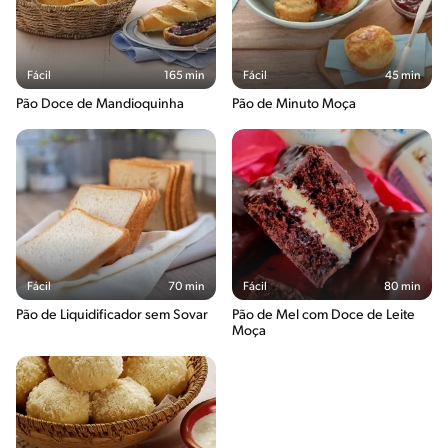
Fácil
165 min
Fácil
45 min
Pão Doce de Mandioquinha
Pão de Minuto Moça
Fácil
70 min
Fácil
80 min
Pão de Liquidificador sem Sovar
Pão de Mel com Doce de Leite
Moça