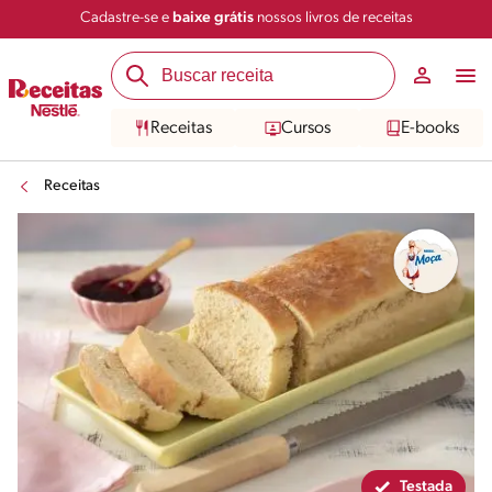
Cadastre-se e
baixe grátis
nossos livros de receitas
Compartilhar
Salvar
Receitas
Cursos
E-books
Receitas
Testada