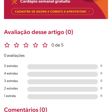
Avaliação desse artigo (0)
0 de 5
0 avaliações
5 estrelas
0
4 estrelas
0
3 estrelas
0
2 estrelas
0
1 estrela
0
Comentários (0)