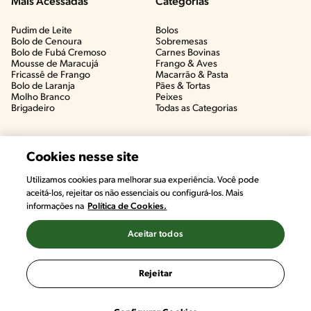
Mais Acessadas
Categorias
Pudim de Leite
Bolos
Bolo de Cenoura
Sobremesas
Bolo de Fubá Cremoso
Carnes Bovinas​
Mousse de Maracujá
Frango & Aves​
Fricassê de Frango
Macarrão & Pasta​
Bolo de Laranja
Pães & Tortas​
Molho Branco
Peixes
Brigadeiro
Todas as Categorias
Cookies nesse site
Utilizamos cookies para melhorar sua experiência. Você pode
#CHAMANUTRI
aceitá-los, rejeitar os não essenciais ou configurá-los. Mais
CONVERSE COM UMA NUTRICIONISTA E
informações na
Política de Cookies.
TIRE AS SUAS DÚVIDAS
(É DE GRAÇA!)
Aceitar todos
©2022, Nestlé. Marcas registradas por Societé des Produits Nestlé,
S.A. Vevey (Suiza)
Rejeitar
Termos e Condições
Política de Privacidade
Configurações de Cookies