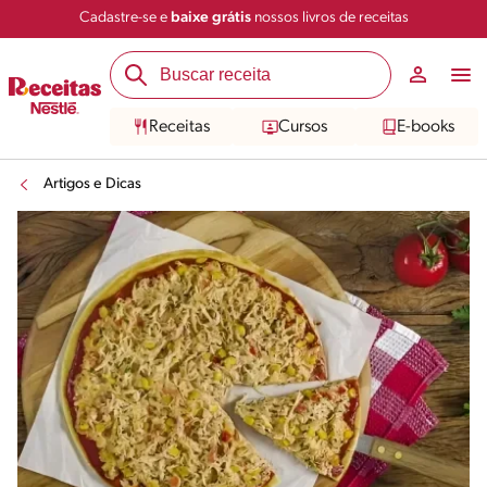
Cadastre-se e
baixe grátis
nossos livros de receitas
Receitas
Cursos
E-books
Artigos e Dicas