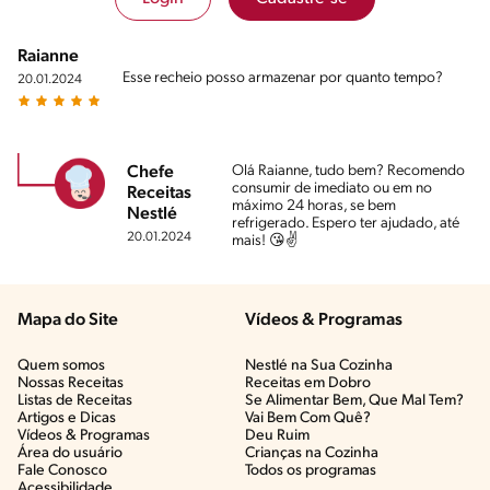
Raianne
Esse recheio posso armazenar por quanto tempo?
20.01.2024
Olá Raianne, tudo bem? Recomendo
Chefe
consumir de imediato ou em no
Receitas
máximo 24 horas, se bem
Nestlé
refrigerado. Espero ter ajudado, até
20.01.2024
mais! 😘✌
Mapa do Site
Vídeos & Programas​
Quem somos
Nestlé na Sua Cozinha
Nossas Receitas
Receitas em Dobro
Listas de Receitas​
Se Alimentar Bem, Que Mal Tem?​
Artigos e Dicas​
Vai Bem Com Quê?​
Vídeos & Programas​
Deu Ruim​
Área do usuário
Crianças na Cozinha​
Fale Conosco
Todos os programas
Acessibilidade