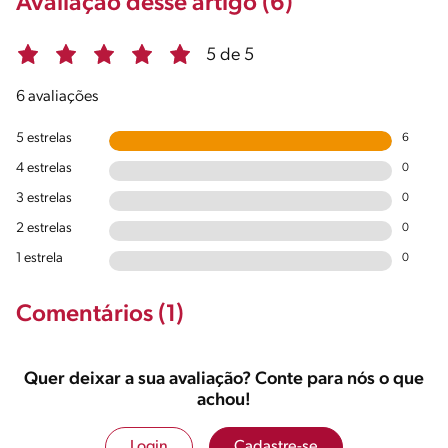
Avaliação desse artigo (6)
5 de 5
6 avaliações
5 estrelas
6
4 estrelas
0
3 estrelas
0
2 estrelas
0
1 estrela
0
Comentários (1)
Quer deixar a sua avaliação? Conte para nós o que
achou!
Login
Cadastre-se