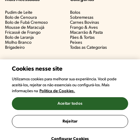
Pudim de Leite
Bolos
Bolo de Cenoura
Sobremesas
Bolo de Fubá Cremoso
Carnes Bovinas​
Mousse de Maracujá
Frango & Aves​
Fricassê de Frango
Macarrão & Pasta​
Bolo de Laranja
Pães & Tortas​
Molho Branco
Peixes
Brigadeiro
Todas as Categorias
Cookies nesse site
Utilizamos cookies para melhorar sua experiência. Você pode
aceitá-los, rejeitar os não essenciais ou configurá-los. Mais
informações na
Política de Cookies.
Aceitar todos
©2022, Nestlé. Marcas registradas por Societé des Produits Nestlé,
S.A. Vevey (Suiza)
Rejeitar
Termos e Condições
Política de Privacidade
Configurações de Cookies
Configurar Cookies