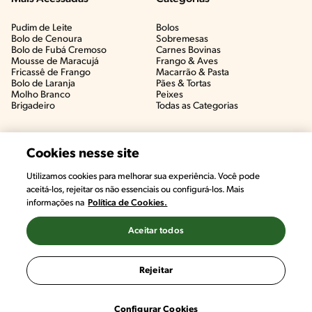
Pudim de Leite
Bolos
Bolo de Cenoura
Sobremesas
Bolo de Fubá Cremoso
Carnes Bovinas​
Mousse de Maracujá
Frango & Aves​
Fricassê de Frango
Macarrão & Pasta​
Bolo de Laranja
Pães & Tortas​
Molho Branco
Peixes
Brigadeiro
Todas as Categorias
Cookies nesse site
Utilizamos cookies para melhorar sua experiência. Você pode
aceitá-los, rejeitar os não essenciais ou configurá-los. Mais
informações na
Política de Cookies.
Aceitar todos
©2022, Nestlé. Marcas registradas por Societé des Produits Nestlé,
S.A. Vevey (Suiza)
Rejeitar
Termos e Condições
Política de Privacidade
Configurações de Cookies
Configurar Cookies