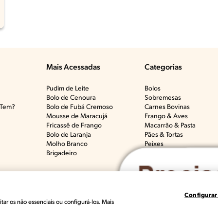
Mais Acessadas
Categorias
Pudim de Leite
Bolos
Bolo de Cenoura
Sobremesas
Tem?​
Bolo de Fubá Cremoso
Carnes Bovinas​
Mousse de Maracujá
Frango & Aves​
Fricassê de Frango
Macarrão & Pasta​
Bolo de Laranja
Pães & Tortas​
Molho Branco
Peixes
Brigadeiro
Todas as Categorias
Configurar
des Produits Nestlé, S.A. Vevey (Suiza)
Termos e Condições
Polític
tar os não essenciais ou configurá-los. Mais