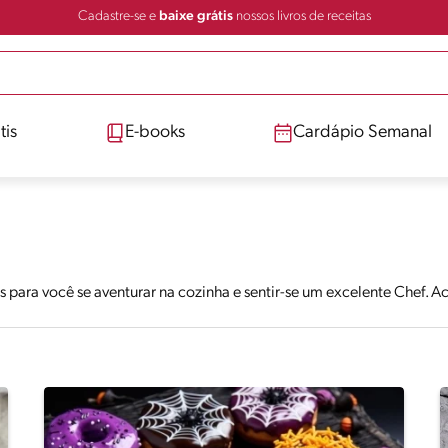
Cadastre-se e
baixe grátis
nossos livros de receitas
tis
E-books
Cardápio Semanal
s para você se aventurar na cozinha e sentir-se um excelente Chef. 