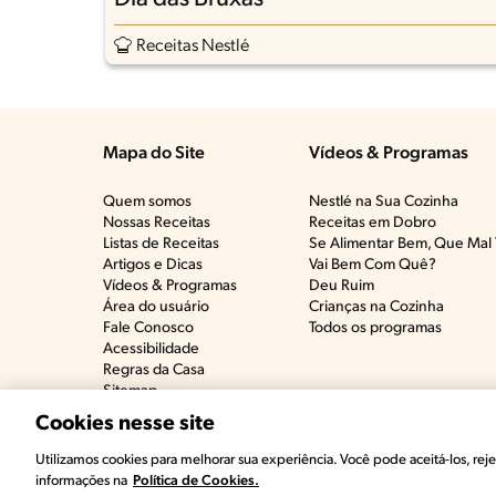
Receitas Nestlé
Mapa do Site
Vídeos & Programas​
Quem somos
Nestlé na Sua Cozinha
Nossas Receitas
Receitas em Dobro
Listas de Receitas​
Se Alimentar Bem, Que Mal 
Artigos e Dicas​
Vai Bem Com Quê?​
Vídeos & Programas​
Deu Ruim​
Área do usuário
Crianças na Cozinha​
Fale Conosco
Todos os programas
Acessibilidade
Regras da Casa
Sitemap
Cookies nesse site
©2022, Nestlé. Marcas registradas por Societé 
Utilizamos cookies para melhorar sua experiência. Você pode aceitá-los, rejei
informações na
Política de Cookies.