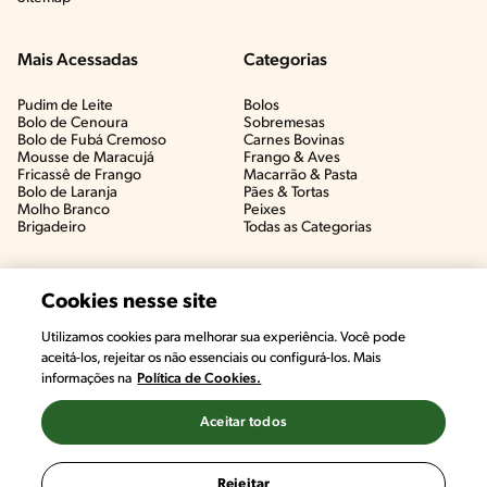
Mais Acessadas
Categorias
Pudim de Leite
Bolos
Bolo de Cenoura
Sobremesas
Bolo de Fubá Cremoso
Carnes Bovinas​
Mousse de Maracujá
Frango & Aves​
Fricassê de Frango
Macarrão & Pasta​
Bolo de Laranja
Pães & Tortas​
Molho Branco
Peixes
Brigadeiro
Todas as Categorias
Cookies nesse site
Utilizamos cookies para melhorar sua experiência. Você pode
aceitá-los, rejeitar os não essenciais ou configurá-los. Mais
informações na
Política de Cookies.
Aceitar todos
©2022, Nestlé. Marcas registradas por Societé des Produits Nestlé,
S.A. Vevey (Suiza)
Rejeitar